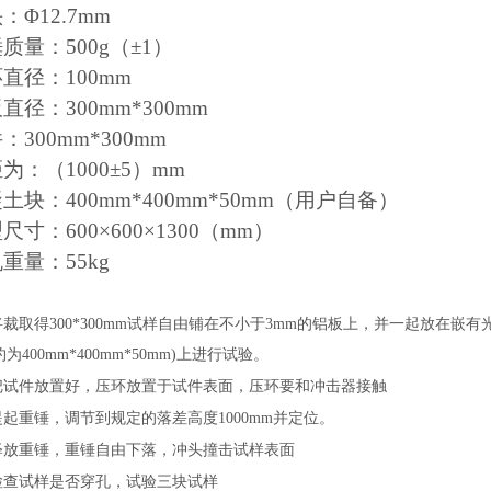
：Φ12.7mm
质量：500g（±1）
直径：100mm
直径：300mm*300mm
：300mm*300mm
为：（1000±5）mm
土块：400mm*400mm*50mm（用户自备）
尺寸：600×600×1300（mm）
重量：55kg
将裁取得
300*300mm
试样自由铺在不小于
3mm
的铝板上，并一起放在嵌有
约为
400mm*400mm*50mm)
上进行试验。
把试件放置好，压环放置于试件表面，压环要和冲击器接触
提起重锤，调节到规定的落差高度
1000mm
并定位。
释放重锤，重锤自由下落，冲头撞击试样表面
检查试样是否穿孔，试验三块试样