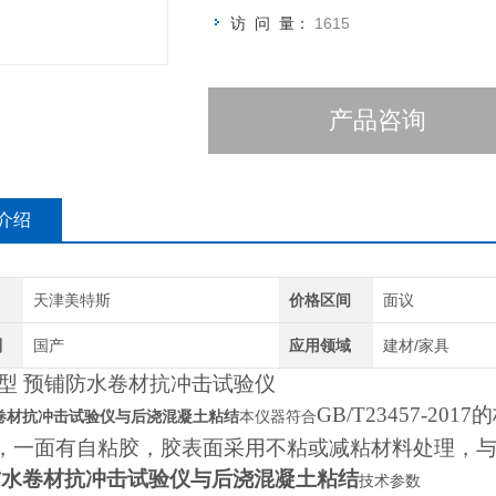
访 问 量：
1615
产品咨询
介绍
天津美特斯
价格区间
面议
别
国产
应用领域
建材/家具
46型 预铺防水卷材抗冲击试验仪
GB/T23457-
卷材抗冲击试验仪与后浇混凝土粘结
本仪器符合
，一面有自粘胶，胶表面采用不粘或减粘材料处理，
防水卷材抗冲击试验仪与后浇混凝土粘结
技术参数