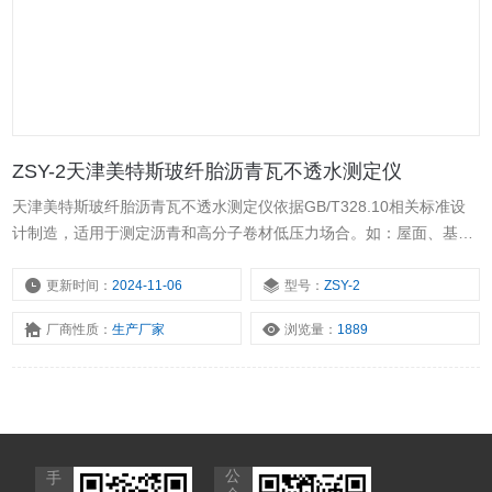
ZSY-2天津美特斯玻纤胎沥青瓦不透水测定仪
天津美特斯玻纤胎沥青瓦不透水测定仪依据GB/T328.10相关标准设
计制造，适用于测定沥青和高分子卷材低压力场合。如：屋面、基
层、隔气层，具有操作简便，性能稳定等优点。本仪器采用水压自控
与气筒加压，在测试压力不大于60Kpa的情况下使用。
更新时间：
2024-11-06
型号：
ZSY-2
厂商性质：
生产厂家
浏览量：
1889
公
手