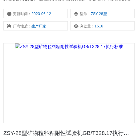
材矿物料粘附性“B法研制的。该仪器可在一定负载和刷洗次数下，将
被测矿物卷材试件刷洗至标准要求，以备矿物料粘附性的测定
更新时间：
2023-06-12
型号：
ZSY-28型
厂商性质：
生产厂家
浏览量：
1616
ZSY-28型矿物粒料粘附性试验机GB/T328.17执行标准