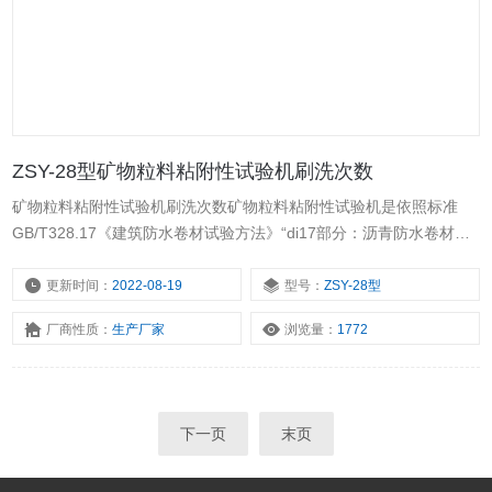
ZSY-28型矿物粒料粘附性试验机刷洗次数
矿物粒料粘附性试验机刷洗次数矿物粒料粘附性试验机是依照标准
GB/T328.17《建筑防水卷材试验方法》“di17部分：沥青防水卷材矿
物料粘附性“B法研制的。该仪器可在一定负载和刷洗次数下，将被测
矿物卷材试件刷洗至标准要求，以备矿物料粘附性的测定。
更新时间：
2022-08-19
型号：
ZSY-28型
厂商性质：
生产厂家
浏览量：
1772
下一页
末页