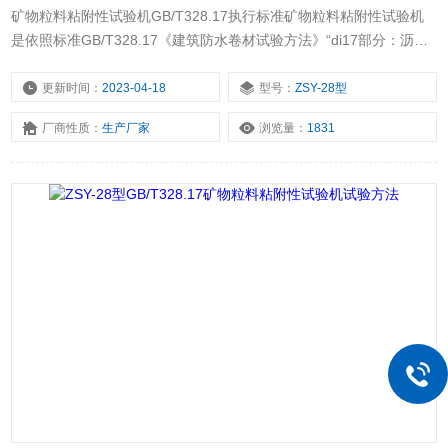
矿物粒料粘附性试验机GB/T328.17执行标准矿物粒料粘附性试验机
是依照标准GB/T328.17《建筑防水卷材试验方法》“di17部分：沥青
防水卷材矿物料粘附性“B法研制的。该仪器可在一定负载和刷洗次数
下，将被测矿物卷材试件刷洗至标准要求，以备矿物料粘附性的测
更新时间：
2023-04-18
型号：
ZSY-28型
定。
厂商性质：
生产厂家
浏览量：
1831