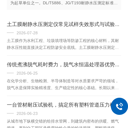
为起草单位之一。DL/T5886、JG/T193耐静水压测定标准设
计制造。适用于各种钠基膨润土防水毯的耐静水压的测定，...
土工膜耐静水压测定仪常见试样失效形式与试验分析
2026-07-28
土工膜作为水利工程、垃圾填埋场等防渗工程的核心材料，其耐
静水压性能直接决定工程防渗安全底线。土工膜耐静水压测定仪
通过模拟实际工况下的压力环境，检测试样抗渗透能力，而试样
失效是试验中的核心问题，精准剖析失效形式、溯源原因并制定
传统煮沸脱气耗时费力，脱气水恒温处理器优势到底在哪？
优化策略，对保障试验准确性、提升土工膜质量至关重要。一、
2026-06-25
常见试样失效形式及核心特征土工膜耐静水压测定仪中，试样失
在化学分析、生物检测、半导体制造等对水质要求严苛的领域，
效主要表现为三类典型形式，每一种都对应明确的材料或操作缺
脱气水是保障实验精准度、生产稳定性的核心基础。长期以来，
陷。一是边缘渗漏失效，这是较为高发的失效类型。试验时，试
传统煮沸脱气法凭借操作简单的优势，成为实验室获取脱气水的
样边缘密封区域出现水珠渗出，且渗...
主流方式，但耗时长、能耗高、水质不稳定的短板，始终制约着
一台管材耐压试验机，搞定所有塑料管道压力检测
实验效率与生产效能。而脱气水恒温处理器的问世，以技术创新
2026-06-23
打破了这一困局，其核心优势精准直击传统方法的痛点，为高精
从城市地下纵横交错的给排水管网，到建筑内密布的供暖、燃气
度用水场景提供了更高效、更稳定的解决方案。一、效率：从“耗
管道，再到化工园区承载腐蚀性介质的输送管路，塑料管道凭借