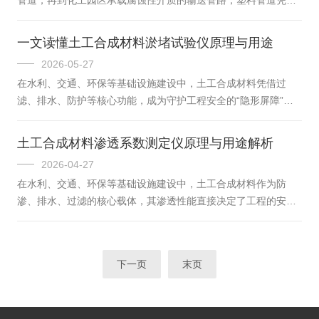
时等待”到“即时供给”的跨越传统煮沸脱气的核心逻辑，是通过高
重量轻、耐腐蚀、易安装的优势，成为现代工程的核心材料。但
温煮沸使水中溶解的气体逸出...
管道的核心价值，始终系于承压安全——一旦压力耐受失效，泄
一文读懂土工合成材料淤堵试验仪原理与用途
漏、爆管不仅会造成经济损失，更可能引发安全事故。而管材耐
2026-05-27
压试验机，正是为塑料管道筑牢压力安全防线的关键利器，以专
在水利、交通、环保等基础设施建设中，土工合成材料凭借过
业性能实现全品类塑料管道的压力检测全覆盖。一、全品类适
滤、排水、防护等核心功能，成为守护工程安全的“隐形屏障”。
配，破解塑料管道检测痛点塑料管道品类繁杂，从PE、PP、PVC
然而，当这些材料长期埋置于土壤与水流环境中，泥沙颗粒的淤
到PPR、PB，不同材质的物...
堵往往会削弱其性能，甚至引发工程隐患。土工合成材料淤堵试
土工合成材料渗透系数测定仪原理与用途解析
验仪，正是破解这一难题的关键设备——它以科学模拟还原淤堵
2026-04-27
过程，为材料选型与工程设计提供精准依据，堪称土工材料质量
在水利、交通、环保等基础设施建设中，土工合成材料作为防
把控的“核心标尺”。一、核心原理：模拟淤堵，还原真实工况土
渗、排水、过滤的核心载体，其渗透性能直接决定了工程的安全
工合成材料淤堵试验仪的核心逻辑，是精准复刻工程现场的长期
稳定性与服役寿命。而土工合成材料渗透系数测定仪，正是精准
淤堵场景，通过量化指标揭示材料...
量化这一关键性能的核心设备，它以科学严谨的检测原理，为材
料质量把控与工程设计优化提供可靠依据，成为守护工程安全的
下一页
末页
重要技术支撑。一、核心原理：以水为媒，精准捕捉渗透特性土
工合成材料渗透系数测定仪的核心原理，围绕水在材料中的渗透
规律展开，通过模拟实际工况下的水流状态，精准测定材料的渗