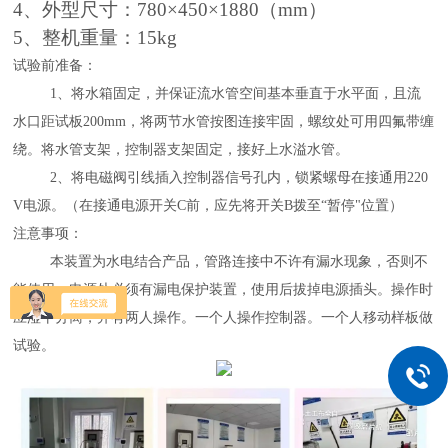
4、外型尺寸：780×450×1880（mm）
5、整机重量：15kg
试验前准备：
1
、将水箱固定，并保证流水管空间基本垂直于水平面，且流
水口距试板
200mm
，将两节水管按图连接牢固，螺纹处可用四氟带缠
绕。将水管支架，控制器支架固定，接好上水溢水管。
2
、将电磁阀引线插入控制器信号孔内，锁紧螺母在接通用
220
V
电源。（在接通电源开关
C
前，应先将开关
B
拨至“暂停"位置）
注意事项：
本装置为水电结合产品，管路连接中不许有漏水现象，否则不
能使用，电源处必须有漏电保护装置，使用后拔掉电源插头。操作时
应湿干分离，并有两人操作。一个人操作控制器。一个人移动样板做
试验。