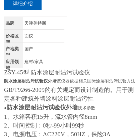
详细介绍
品牌
天津美特斯
价格区
面议
间
产地类
国产
别
应用领
建材/家具
域
ZSY-45型 防水涂层耐沾污试验仪
防水涂层耐沾污试验仪外墙
该仪器依据相关国际涂层耐沾污试验方法
GB/T9266-2009的有关规定而设计制造的。用于测
定各种建筑外墙涂料涂层耐沾污性。
防水涂层耐沾污试验仪外墙
●
技术参数
1、水箱容积15升，流水管内径8mm
2、时间控制：0秒-99小时99秒
3、电源电压：AC220V，50HZ，保险3A