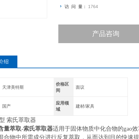
访 问 量：
1764
产品咨询
介绍
价格区
天津美特斯
面议
间
应用领
国产
建材/家具
域
12型 索氏萃取器
含量萃取-索氏萃取器
适用于固体物质中化合物的gao
混合物中所需成分进行反复萃取，从而达到目的快速