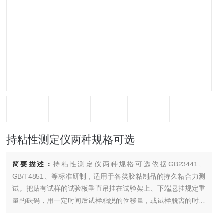
持粘性测定仪两种规格可选
简要描述：
持粘性测定仪两种规格可选依据GB23441、
GB/T4851、等标准研制，适用于各类胶粘制品的持久粘合力测
试。把贴有试样的试验板垂直吊挂在试验架上、下端悬挂规定重
量的砝码，用一定时间后试样粘脱的位移量，或试样脱离的时间
来表征胶带抵抗拉脱的能力。