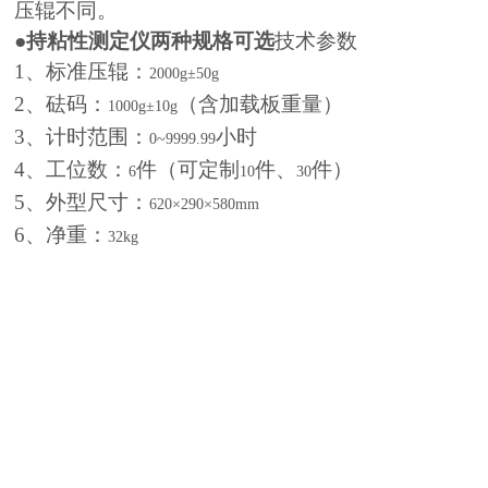
压辊不同。
●
持粘性测定仪两种规格可选
技术参数
1
、标准压辊：
2000g±50g
2
、砝码：
（含加载板重量）
1000g±10g
3
、计时范围：
小时
0~9999.99
4
、工位数：
件（可定制
件、
件）
6
10
30
5
、外型尺寸：
620×290×580mm
6
、净重：
32kg