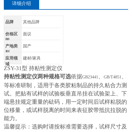
详细介绍
品牌
其他品牌
价格区
面议
间
产地类
国产
别
应用领
建材/家具
域
ZSY-31
型 持粘性测定仪
持粘性测定仪两种规格可选
依据
、
、
GB23441
GB/T4851
等标准研制，适用于各类胶粘制品的持久粘合力测
试。把贴有试样的试验板垂直吊挂在试验架上、下
端悬挂规定重量的砝码，用一定时间后试样粘脱的
位移量，或试样脱离的时间来表征胶带抵抗拉脱的
能力。
温馨提示：选购时请按标准需要选择，试样尺寸及