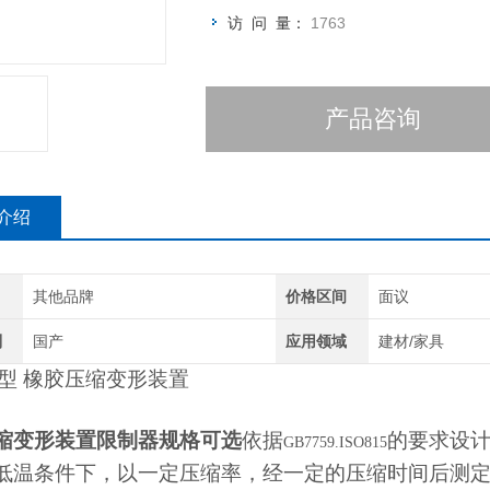
访 问 量：
1763
产品咨询
介绍
其他品牌
价格区间
面议
别
国产
应用领域
建材/家具
16型 橡胶压缩变形装置
缩变形装置限制器规格可选
依据
的要求设
GB7759.ISO815
低温条件下，以一定压缩率，经一定的压缩时间后测