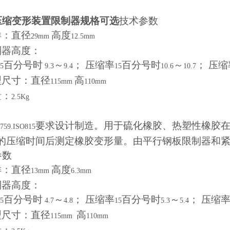
压缩变形装置限制器规格可选
技术参数
样：直径
高度
29mm
12.5mm
制器高度：
百分号时
～
； 压缩率
百分号时
～
； 压缩
5
9.3
9.4
15
10.6
10.7
型尺寸：直径
高
115mm
110mm
量：
2.5Kg
要求设计制造。用于硫化橡胶、热塑性橡胶
759.ISO815
的压缩时间后测定橡胶变形量。由平行钢板限制器和
参数
样：直径
高度
13mm
6.3mm
制器高度：
百分号时
～
； 压缩率
百分号时
～
； 压缩
5
4.7
4.8
15
5.3
5.4
型尺寸：直径
高
115mm
110mm