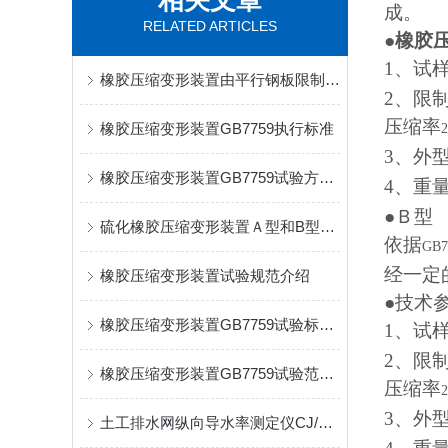
相关文章
成。
RELATED ARTICLES
●
橡胶
1、试
橡胶压缩变形装置由平行钢板限制器和紧固件组成
2、限
压缩率
橡胶压缩变形装置GB7759执行标准
2
3、外
橡胶压缩变形装置GB7759试验方式介绍
4、重
●Ｂ型
硫化橡胶压缩变形装置Ａ型和B型的适用范围及参数介绍
依据
GB7
经一定
橡胶压缩变形装置试验规范介绍
●技术
橡胶压缩变形装置GB7759试验标准介绍
1、试
2、限
橡胶压缩变形装置GB7759试验范围介绍
压缩率
2
3、外
土工排水网纵向导水率测定仪CJ/T452标准出水量自动显示