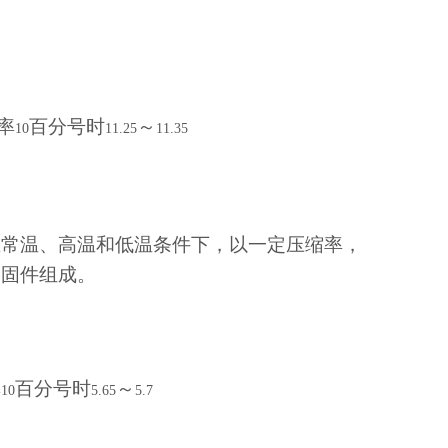
率
百分号时
～
10
11.25
11.35
在常温、高温和低温条件下，以一定压缩率，
紧固件组成。
率
百分号时
～
10
5.65
5.7