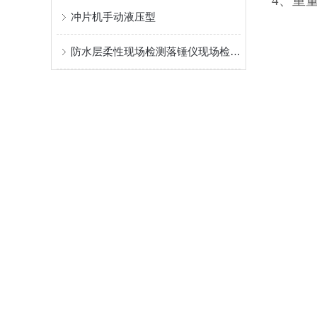
4、重
冲片机手动液压型
防水层柔性现场检测落锤仪现场检测JGJ/T 299标准