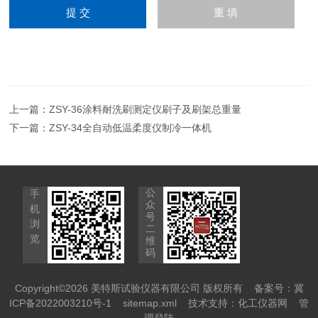
上一篇：
ZSY-36涂料耐洗刷测定仪刷子及刷架总重量
下一篇：
ZSY-34全自动低温柔度仪制冷一体机
公
手
众
机
号
浏
二
览
维
码
Copyright©2026 美特斯试验仪器有限公司 版权所有
备案号：冀
ICP备2022003210号-1
sitemap.xml
技术支持：
化工仪器网
管