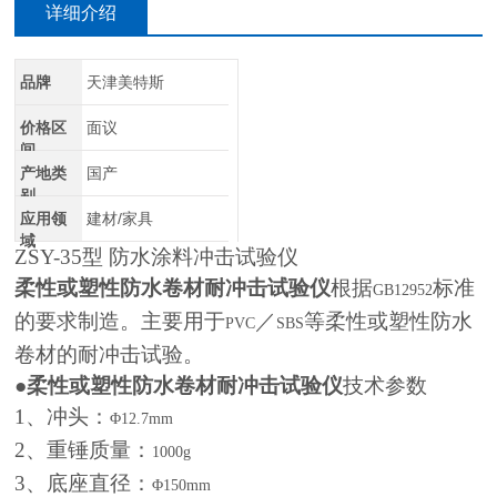
详细介绍
品牌
天津美特斯
价格区
面议
间
产地类
国产
别
应用领
建材/家具
域
ZSY-35
型 防水涂料冲击试验仪
柔性或塑性防水卷材耐冲击试验仪
根据
标准
GB12952
的要求制造。主要用于
／
等柔性或塑性防水
PVC
SBS
卷材的耐冲击试验。
●
柔性或塑性防水卷材耐冲击试验仪
技术参数
1
、冲头：
Φ12.7mm
2
、重锤质量：
1000g
3
、底座直径：
Φ150mm