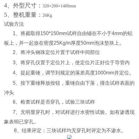
4
、外型尺寸：
320×200×1400mm
5
、整机重量：
26Kg
试验方法
1
、将裁取得
150*150mm
试样自由铺在不小于
4mm
的铝
板上，并一起放在密度
25Kg/m
厚度
50mm
泡沫垫块上。
2
、将冲头钢珠定位片置于试样中间部位
3
、将穿孔仪置于定位片上，使定位片正好位于导管内
4
、提起重锤，调节到规定的落差高度
1000mm
并定位。
5
、按下重锤释放按钮，重锤自由下落，撞击试样表面的
冲头
6
、检查试样是否穿孔，试验三块试样
7
、无明显穿孔时，对试样进行水密性试验。如有渗透现
象表明已穿孔。
8
、结果评定：三块试样均无穿孔时评定为不渗水。