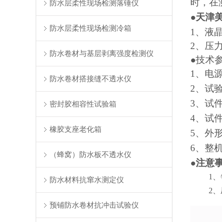
时，在
防水层柔性现场检测落锤仪
●
天津
防水层柔性现场检测冷箱
1
、液
2
、压
防水卷材与基层剥离强度检测仪
●技术
1
、电
防水卷材搭接缝不透水仪
2
、试
3
、试
密封胶相容性试验箱
4
、试
橡胶支座老化箱
5
、外
6
、整
（蜂窝）防水板不透水仪
●
注意
1
、
防水材料抗窜水测定仪
2
、
预铺防水卷材抗冲击试验仪