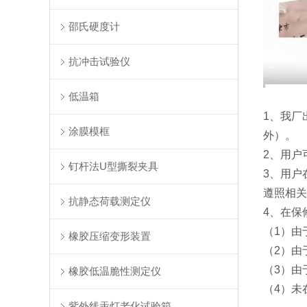
邵氏硬度计
抗冲击试验仪
低温箱
1
、我厂
涂膜模框
外）。
2
、用户
钉杆法U型撕裂夹具
3
、用户
遵照相关
抗静态荷载测定仪
4
、在保
（
1
）由
橡胶压缩变形装置
（
2
）由
（
3
）由
橡胶低温脆性测定仪
（
4
）未
紫外线汞灯老化试验箱