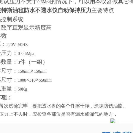
测试压力不大于
的情况下，可以用本仪器做其它
0.6Mpa
美特斯油毡防水不透水仪自动保持压力
主要特点
晶控制系统
力数字直观显示精度高
参数
源：
220V
50HZ
验压力：
0-0.6Mpa
件数量：
件（一组）
3
件尺寸：
×
150mm
150mm
形尺寸：
×
×
1000
310
550mm
机重量：
50Kg
事项：
每次试验完毕，要把透水盘的各个件擦干净，涂抹防锈油脂。
压力上不去时，应检查各部位是否有漏水或漏气的地方，