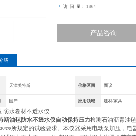
访 问 量：
1864
产品咨询
介绍
天津美特斯
价格区间
面议
别
国产
应用领域
建材/家具
型 防水卷材不透水仪
特斯油毡防水不透水仪自动保持压力
检测石油沥青油
所规定的试验要求。本仪器采用电动泵加压，电
GB/328