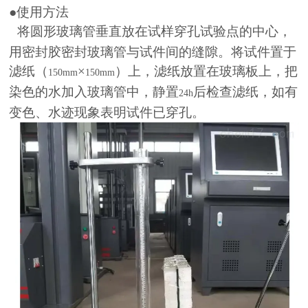
●
使用方法
将圆形玻璃管垂直放在试样穿孔试验点的中心，
用密封胶密封玻璃管与试件间的缝隙。将试件置于
滤纸（
×
）上，滤纸放置在玻璃板上，把
150mm
150mm
染色的水加入玻璃管中，静置
后检查滤纸，如有
24h
变色、水迹现象表明试件已穿孔。