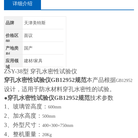
详细介绍
品牌
天津美特斯
价格区
面议
间
产地类
国产
别
应用领
建材/家具
域
ZSY-38
型 穿孔水密性试验仪
穿孔水密性试验仪GB12952规范
本产品根据
GB12952
设计，适用于防水材料穿孔水密性的试验。
●
穿孔水密性试验仪GB12952规范
技术参数
1
、玻璃管高度：
600mm
2
、加水高度：
500mm
3
、外型尺寸：
400×300×750mm
4
、整机重量：
20Kg