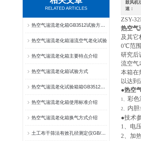
相关文章
鼓风机
RELATED ARTICLES
速：
ZSY-32
热空气湍流老化箱GB3512试验方式介绍
热空气
及其它
热空气湍流老化箱湍流空气老化试验
0℃
范
研究后
热空气湍流老化箱主要特点介绍
流空气
热空气湍流老化箱试验方式
本箱在
以达到
热空气湍流老化试验箱箱GB3512试验方式介绍
●
热空气
彩色
1、
热空气湍流老化箱使用标准介绍
内胆
2、
●
技术
热空气湍流老化箱换气方式介绍
1
、电
土工布干筛法有效孔径测定仪GB/T 14799试验原理介绍
2
、加