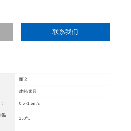
联系我们
间
面议
域
建材/家具
速：
0.5~1.5m/s
作温
250℃