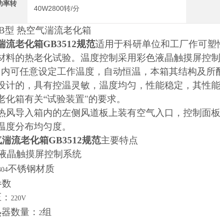
功率转
40W2800转/分
B
型 热空气湍流老化箱
湍流老化箱GB3512规范
适用于科研单位和工厂作可塑
材料的热老化试验。
温度控制采用彩色液晶触摸屏控
围内可任意设定工作温度，自动恒温，本箱其结构及所
设计的，具有控温灵敏，温度均匀，性能稳定，其性
老化箱有关
“
试验装置
"
的要求。
热风导入箱内的左侧风道板上装有空气入口，控制面
温度分布均匀度。
湍流老化箱GB3512规范
主要特点
液晶触摸屏控制系统
不锈钢材质
304
参数
压：
220V
热器数量：
组
2