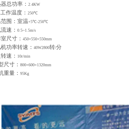
热器总功率：
2.4KW
高工作温度：
250℃
温范围：室温
+5℃-250℃
气流速：
0.5~1.5m/s
作室尺寸：
450×550×550mm
风机功率转速：
转
分
40W2800
/
盘转速：
10r/min
型尺寸：
800×600×1320mm
机重量：
95Kg