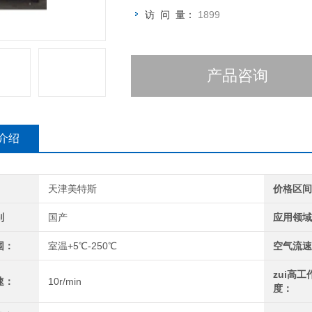
访 问 量：
1899
产品咨询
介绍
天津美特斯
价格区
别
国产
应用领
围：
室温+5℃-250℃
空气流
zui高工
速：
10r/min
度：