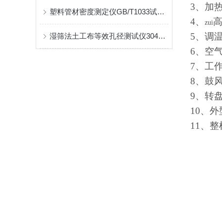
3
、加
塑料管材密度测定仪GB/T1033试验标准
4
、
zui
5
、调
湿筛法土工布等效孔径测试仪304不锈钢配件
6
、空
7
、工
8
、鼓
9
、转
10
、外
11
、整