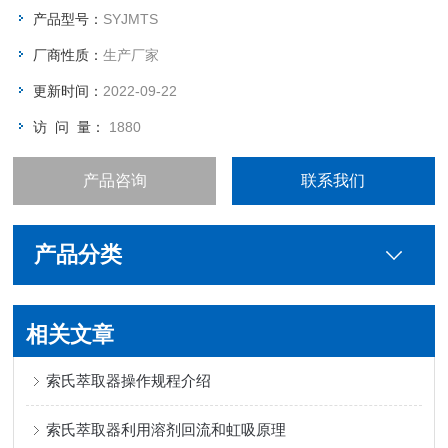
纯的溶剂所萃取，所以萃取效率较高。
产品型号：
SYJMTS
厂商性质：
生产厂家
更新时间：
2022-09-22
访 问 量：
1880
产品咨询
联系我们
产品分类
相关文章
索氏萃取器操作规程介绍
索氏萃取器利用溶剂回流和虹吸原理