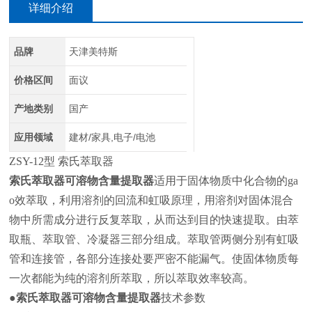
详细介绍
品牌
天津美特斯
价格区间
面议
产地类别
国产
应用领域
建材/家具,电子/电池
ZSY-12型 索氏萃取器
索氏萃取器可溶物含量提取器
适用于固体物质中化合物的ga
o效萃取，利用溶剂的回流和虹吸原理，用溶剂对固体混合
物中所需成分进行反复萃取，从而达到目的快速提取。由萃
取瓶、萃取管、冷凝器三部分组成。萃取管两侧分别有虹吸
管和连接管，各部分连接处要严密不能漏气。使固体物质每
一次都能为纯的溶剂所萃取，所以萃取效率较高。
●
索氏萃取器可溶物含量提取器
技术参数