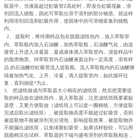
取器中。当液面超过虹吸管Z高处时，即发生虹吸现象，溶
剂回流入烧瓶，因此可萃取出溶于溶剂的部分物质。就这样
利用溶剂回流和虹吸作用，使固体中的可溶物富集到烧瓶
内。
2
、
提取时，将待测样品包在脱脂滤纸包内，放入萃取管
内。萃取瓶内加入石油醚，加热萃取瓶，石油醚气化，由连
接管上升进入冷凝器，凝成液体滴入萃取管内。浸提样品中
的脂类物质。待萃取管内石油醚液面达到一定高度，溶有样
品
的石油醚经虹吸管流入提取瓶。流入萃取瓶内的石油醚继
续被加热气化、上升、冷凝，滴入提取管内，如此循环往
复，直到抽提*为止。
3、 把滤纸做成与萃取器大小相应的滤纸筒，然后把需要提
取的样品放在滤纸筒内，装入萃取器，注意滤纸筒既要紧贴
器壁，又要方便取放（滤纸筒上可以套一圈棉线，方便提取
完成后取出滤纸筒）。被提取物高度不能超过虹吸管，否则
被提取物不能被溶剂充分浸泡，影响提取效果，被提取物亦
不能漏出滤纸筒，以免堵塞虹吸管，如果试样较轻，可以用
脱脂棉压住试样。萃取器的下端与盛有溶剂的萃取瓶相连，