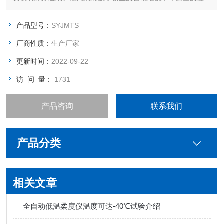
zhui确稳定，消除了温漂时引起的测量误差。仪表采用了多重保
护和隔离设计，抗干扰性能强、可靠性高。在冷冻液或空气中工
产品型号：
SYJMTS
作。
厂商性质：
生产厂家
更新时间：
2022-09-22
访 问 量：
1731
产品咨询
联系我们
产品分类
相关文章
全自动低温柔度仪温度可达-40℃试验介绍