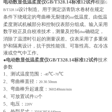
电动数显低温柔度仪GB/T328.14标准12试件
根据
G
设计制造。用于测定沥青防水卷材在规定
B/T328.14
条件下绕规定的弯曲棒无裂缝的
低温度。由低温
zui
柔度测试机械部分和控制仪表部分组成。输入采用
数字校正及自校准技术，测量及控制
确稳定，
zhui
消除了温漂时引起的测量误差。仪表采用了多重保
护和隔离设计，抗干扰性能强、可靠性高。在冷冻
液或空气中工作。
●
电动数显低温柔度仪GB/T328.14标准12试件
技术
参数
1
、测试温度范围：
℃
℃
-40
~70
2
、弯曲棒直径：
20.30.50mm
3
、弯曲棒升起速度：
±
360
40mm/min
4
、可放置试件
个
12
5
、电压：
220V
6
、外型尺寸：
×
×
350
285
440mm