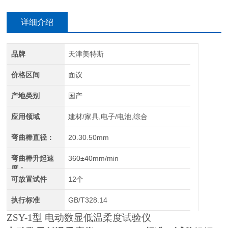
详细介绍
品牌
天津美特斯
价格区间
面议
产地类别
国产
应用领域
建材/家具,电子/电池,综合
弯曲棒直径：
20.30.50mm
弯曲棒升起速
360±40mm/min
度：
可放置试件
12个
执行标准
GB/T328.14
ZSY-1
型 电动数显低温柔度试验仪