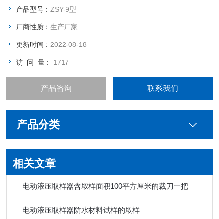
压油一次，每半年更换液压油一次，换油时应清洗油箱、滤油
产品型号：
ZSY-9型
器，如平时发现油液混浊，严重不能再用时，应即时更换，否则
厂商性质：
生产厂家
会加速液压各部分磨损，甚至影响正常工作。
更新时间：
2022-08-18
访 问 量：
1717
产品咨询
联系我们
产品分类
相关文章
电动液压取样器含取样面积100平方厘米的裁刀一把
电动液压取样器防水材料试样的取样