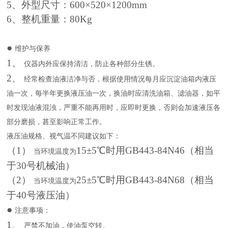
5、外型尺寸：600×520×1200mm
6、整机重量：80Kg
●
维护与保养
1、
仪器内外应保持清洁，防止各种部分生锈。
2、
经常检查油液洁净与否，根据使用情况每月应沉淀油箱内液压
油一次，每半年更换液压油一次，换油时应清洗油箱、滤油器，如平
时发现油液混浊，严重不能再用时，应即时更换，否则会加速液压各
部分磨损，甚至影响正常工作。
液压油规格、视气温不同建议如下：
（1）
1
5±5℃时用GB443-84N46（相当
当环境温度为
于30号机械油）
（2）
25±5℃时用GB443-84N68（相当
当环境温度为
于40号液压油）
●
注意事项：
1、
严禁不加油，使油泵空转。