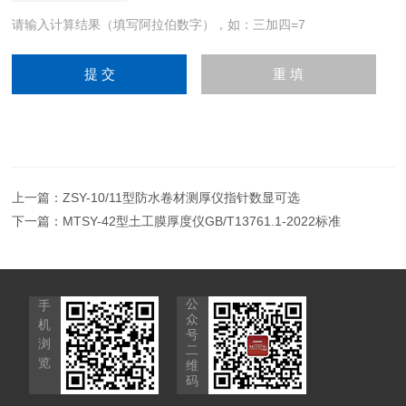
请输入计算结果（填写阿拉伯数字），如：三加四=7
上一篇：
ZSY-10/11型防水卷材测厚仪指针数显可选
下一篇：
MTSY-42型土工膜厚度仪GB/T13761.1-2022标准
公
手
众
机
号
浏
二
览
维
码