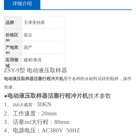
详细介绍
品牌
天津美特斯
价格区
面议
间
产地类
国产
别
应用领
建材/家具
域
ZSY-9型 电动液压取样器
电动液压取样器活塞行程冲片机
用于各种防水材料试样的取样，操作
简便。
●
电动液压取样器活塞行程冲片机
技术参数
1、z
ui
30KN
大载荷：
2、工作速度：20mm
3、活塞zui大行程：80mm
4、电源电压：AC380V 50HZ