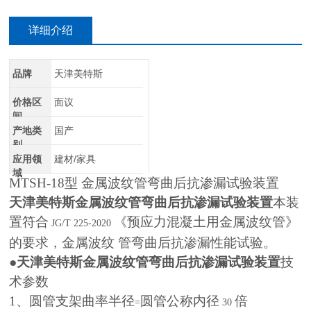
详细介绍
品牌
天津美特斯
价格区
面议
间
产地类
国产
别
应用领
建材/家具
域
MTSH-18
型 金属波纹管弯曲后抗渗漏试验装置
天津美特斯金属波纹管弯曲后抗渗漏试验装置
本装
置符合
《预应力混凝土用金属波纹管》
JG/T 225-2020
的要求，金属波纹 管弯曲后抗渗漏性能试验。
●
天津美特斯金属波纹管弯曲后抗渗漏试验装置
技
术参数
1
、圆管支架曲率半径
圆管公称内径
倍
=
30