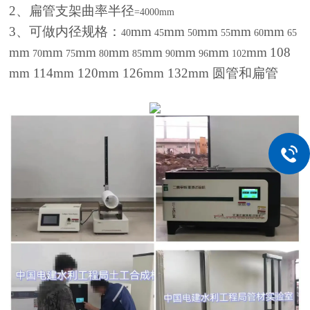
2
、扁管支架曲率半径
=4000mm
3
、可做内径规格：
mm
mm
mm
mm
mm
40
45
50
55
60
65
mm
mm
mm
mm
mm
mm
mm
mm
108
70
75
80
85
90
96
102
mm
114
mm
120
mm
126
mm
132mm
圆管和扁管