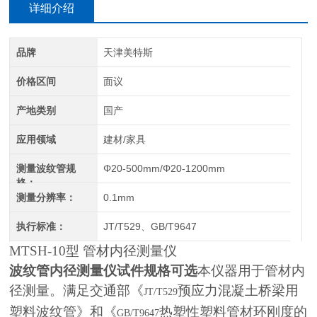
详细介绍
品牌
天津美特斯
价格区间
面议
产地类别
国产
应用领域
建材/家具
测量波纹管规
Φ20-500mm/Φ20-1200mm
格：
测量分辨率：
0.1mm
执行标准：
JT/T529、GB/T9647
MTSH-10
型 管材内径测量仪
波纹管内径测量仪试件规格可选
本仪器用于管材内
径测量。满足交通部《
预应力混凝土桥梁用
JT/T529
塑料波纹管》和《
热塑性塑料管材环刚度的
GB/T9647