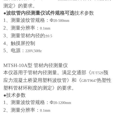
测定》的要求。
●
波纹管内径测量仪试件规格可选
技术参数
1
、测量波纹管规格：Φ
20-500mm
2
、测量分辨率：
0.1mm
3
、测量管材内径的±
0.5
4
、触摸屏控制
5
、电源：
220V,50Hz
MTSH-10A
型 管材内径测量仪
本仪器用于管材内径测量。满足交通部《
预
JT/T529
应力混凝土桥梁用塑料波纹管》和《
热塑性
GB/T9647
塑料管材环刚度的测定》的要求。
●技术参数
1
、测量波纹管规格：Φ
20-1200mm
2
、测量分辨率：
0.1mm