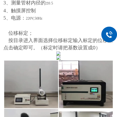
3
、测量管材内径的±
0.5
4
、触摸屏控制
5
、电源：
220V,50Hz
位移标定；
按目录进入界面选择位移标定输入标定的位移数
点击确定即可。（标定时请把基数设置成
0
）