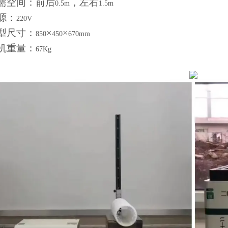
需空间：前后
，左右
0.5m
1.5m
源：
220V
型尺寸：
×
×
850
450
670mm
机重量：
67Kg