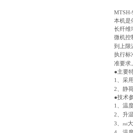
MTSH-
本机是
长纤维
微机控
到上限
执行标
准要求
●主要
1
、采
2
、静
●技术
1
、温
2
、升
3
、
大
zui
4
、温