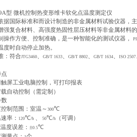
9A
型 微机控制热变形维卡软化点温度测定仪
依据国际标准和而设计制造的非金属材料试验仪器，
增强复合材料、高强度热固性层压材料等非金属材料
制操作方便、控制准确，是一种智能化的测试仪器，
P
温度时自动停止加热。
准：符合
、
、
、
、
JTG3460
GB/T 1633
GB/T 8802
GB/T 1634
ISO 2507
。
特点
用触屏工业电脑控制，可打印报表
荷载自动控制（需定制）
参数
度控制范围：室温～
℃
300
温速率：
℃
、
℃
（可调）
120
/h
50
/h
温度误差：±
℃
0.5
度测量点：
个
1