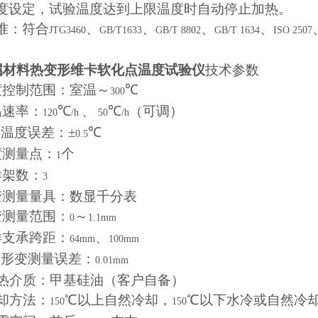
度设定，试验温度达到上限温度时自动停止加热。
准：符合
、
、
、
、
JTG3460
GB/T1633
GB/T 8802
GB/T 1634
ISO 2507
属材料热变形维卡软化点温度试验仪
技术参数
度控制范围：室温～
℃
300
温速率：
℃
、
℃
（可调）
120
/h
50
/h
温度误差：±
℃
0.5
度测量点：
个
1
样架数：
3
变测量量具：数显千分表
变测量范围：
～
0
1.1mm
样支承跨距：
、
64mm
100mm
大形变测量误差：
0.01mm
热介质：甲基硅油（客户自备）
却方法：
℃以上自然冷却，
℃以下水冷或自然冷
150
150