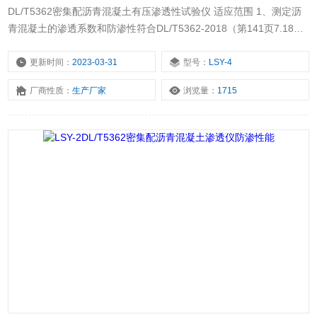
DL/T5362密集配沥青混凝土有压渗透性试验仪 适应范围 1、测定沥
青混凝土的渗透系数和防渗性符合DL/T5362-2018（第141页7.18）
中有压渗透性试验要求。适用于心墙沥青混凝土、面板防渗层沥青混
凝土。
更新时间：
2023-03-31
型号：
LSY-4
厂商性质：
生产厂家
浏览量：
1715