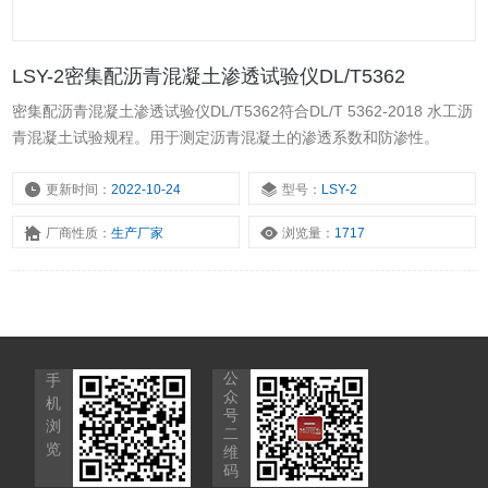
LSY-2密集配沥青混凝土渗透试验仪DL/T5362
密集配沥青混凝土渗透试验仪DL/T5362符合DL/T 5362-2018 水工沥
青混凝土试验规程。用于测定沥青混凝土的渗透系数和防渗性。
更新时间：
2022-10-24
型号：
LSY-2
厂商性质：
生产厂家
浏览量：
1717
公
手
众
机
号
浏
二
览
维
码