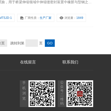
试验，用于桥梁伸缩领域中伸缩缝密封装置中橡胶与型钢之间
检单位、科研院所、公路水运检测机构实验室等。
MTSJD-1
厂商性质：
生产厂家
浏览量：
1849
末页
跳转到第
页
在线留言
联系我们
公
手
众
机
号
浏
二
览
维
码