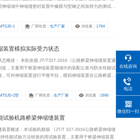
梁伸缩域中伸缩缝密封装置中橡胶与型钢之间加持力的测试，
所、公路水运检测机构实验室等。
MTSJD-1
厂商性质：
生产厂家
浏览量：
1764
压缩装置模拟实际受力状态
《公路桥梁伸缩缝装置通
在线咨询
制造，主要用于桥梁伸缩装置领域中的装配公差与防水性能试
能，可对伸缩装置进行平推平拉，模拟伸缩装置在公路桥梁的
缝及以上多缝模数式、梳齿板式伸缩装置等试样的装配公差与
电话
MTSJD-2型
厂商性质：
生产厂家
浏览量：
1690
微信扫一扫
性能试验机路桥梁伸缩缝装置
概述：本试验机根据 《JT/T 327-2016公路桥梁伸缩缝
夹持性能试验方法研发的用试验装置，主要用于桥梁伸缩装置