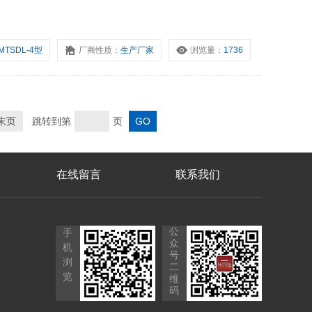
MTSDL-4型
厂商性质：
生产厂家
浏览量：
1736
末页
跳转到第
页
在线留言
联系我们
公
手
众
机
号
浏
二
览
维
码