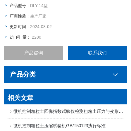
弹指数以及固结系数等。
产品型号：
DLY-14型
厂商性质：
生产厂家
更新时间：
2024-08-02
访 问 量：
2280
产品咨询
联系我们
产品分类
相关文章
微机控制粗粒土回弹指数试验仪检测粗粒土压力与变形的关系
微机控制粗粒土压缩试验机GB/T50123执行标准