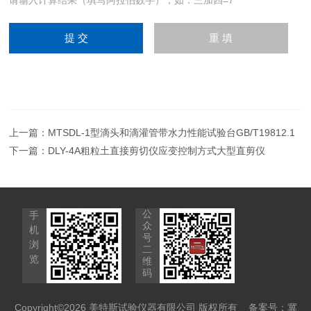
上一篇：
MTSDL-1型滴头和滴灌管带水力性能试验台GB/T19812.1
下一篇：
DLY-4A粗粒土直接剪切仪应变控制方式大型直剪仪
公
手
众
机
号
浏
二
览
维
码
Copyright©2026 美特斯试验仪器有限公司 版权所有
备案号：冀