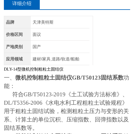
详细介绍
品牌
天津美特斯
价格区间
面议
产地类别
国产
应用领域
建材/家具,道路/轨道/船舶
DLY-14
型微机控制粗粒土固结仪
一、
微机控制粗粒土固结仪GB/T50123固结系数
功
能：
符合
GB/T50123-2019
《
土工试验方法标准》、
DL/T5356-2006
《水电水利工程粗粒土试验规程》
用于粗粒土固结试验，检测粗粒土压力与变形的关
系、计算土的单位沉积、压缩指数、回弹指数以及
固结系数等。