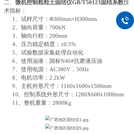
二、
微机控制粗粒土固结仪GB/T50123固结系数
技
术指标：
1
、试样尺寸：
Φ300mm×H300mm
2
、轴向荷重：
700kN
3
、轴向行程：
200mm
4
、压力稳定精度：
±0.5%
5
、试验数据采集处理自动化
6
、使用油液：国标
N46#
抗磨液压油
7
、使用电源：
AC380V
，
50Hz
8
、电机功率：
2.2kW
9
、主机外形尺寸：
1160x1600x1500mm
10
、控制系统外形尺寸：
1280X600x1000mm
11
、整机重量：
2800Kg