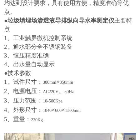
均达到设计要求，具有使用方便，精度准确等优
点。
●
垃圾填埋场渗透液导排纵向导水率测定仪
主要特
点
1
、工业触屏微机控制系统
2
、通水部分全不锈钢装备
3
、恒压精度准确
4
、出水量自动显示
●技术参数
1
、试件尺寸：
×
300mm
350mm
2
、电源电压：
、
AC220V
50Hz
3
、压力范围：
10-500Kpa
4
、外形尺寸：
×
×
1040
660
1300mm
5
、重量：
220Kg