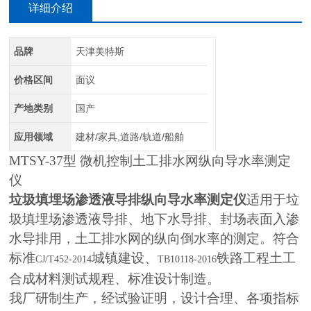
详细介绍
品牌
天津美特斯
价格区间
面议
产地类别
国产
应用领域
建材/家具,道路/轨道/船舶
MTSY-37
型 微机控制土工排水网纵向导水率测定
仪
垃圾填埋场渗透液导排纵向导水率测定仪
适用于垃
圾填埋场渗透液导排、地下水导排、封场表面入渗
水导排用，土工排水网的纵向倒水率的测定。符合
标准
城镇建设、
铁路工程土工
CJ/T452-2014
TB10118-2016
合成材料测试规程、标准设计制造。
我厂研制生产，经试验证明，设计合理、各项指标