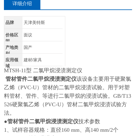
详细介绍
品牌
天津美特斯
价格区
面议
间
产地类
国产
别
应用领
建材/家具
域
MTSH-11型 二氯甲烷浸渍测定仪
管材管件二氯甲烷浸渍测定仪
该设备主要用于硬聚氯
乙烯（PVC-U）管材的二氯甲烷浸渍试验。用于对塑
料管材、管件、等进行二氯甲烷的浸渍试验。GB/T13
526硬聚氯乙烯（PVC-U）管材二氯甲烷浸渍试验方
法。
●
管材管件二氯甲烷浸渍测定仪
技术参数
1、试样容器规格：直径160 mm、高140 mm/2个