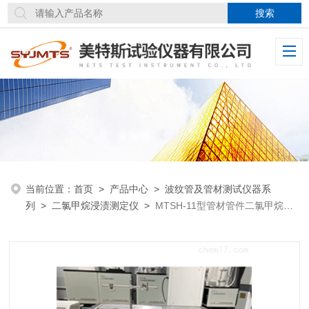
当前位置：
首页
>
产品中心
>
波纹管及管材测试仪器系
列
>
二氯甲烷浸渍测定仪
>
MTSH-11型管材管件二氯甲烷浸
渍测定仪