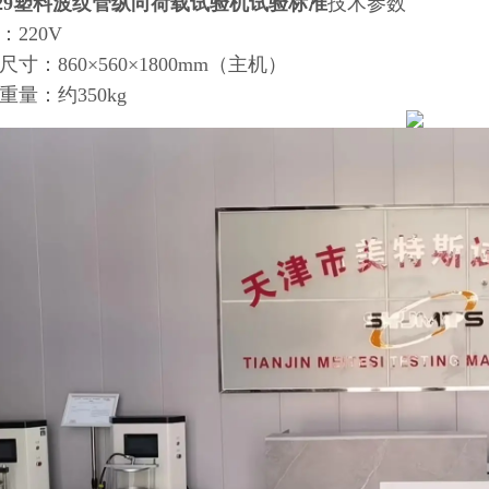
T529塑料波纹管纵向荷载试验机试验标准
技术参数
：220V
尺寸：860×560×1800mm（主机）
重量：约350kg