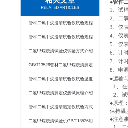
相关文章
●
管件
RELATED ARTICLES
1
、试
2
、二
管材二氯甲烷浸渍试验仪试验规程
3
、仪
4
、仪表
管材二氯甲烷浸渍试验仪试验规程介绍
5
、仪
二氯甲烷浸渍试验仪试验方式介绍
6
、计
7
、计
GB/T13526管材二氯甲烷浸渍测定仪试验方式介绍
8
、电
●
运输
管材二氯甲烷浸渍试验仪试验温度介绍
1
、在
二氯甲烷浸渍测定仪测试原理介绍
2
、试
●
原理
管材二氯甲烷浸渍测定仪试验方式介绍
保持温
●
注意
二氯甲烷浸渍试验机GB/T13526用于对塑料管材、管件试验
1
、二