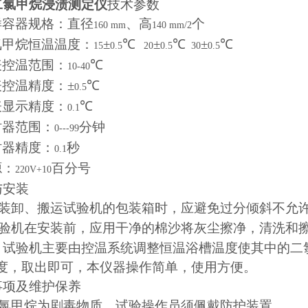
二氯甲烷浸渍测定仪
技术参数
样容器规格：直径
、高
个
160 mm
140 mm/2
氯甲烷恒温温度：
±
℃
±
℃
±
℃
15
0.5
20
0.5
30
0.5
表控温范围：
℃
10-40
控温精度：±
℃
0.5
表显示精度：
℃
0.1
时器范围：
分钟
0---99
时器精度：
秒
0.1
源：
百分号
220V+10
与安装
装卸、搬运试验机的包装箱时，应避免过分倾斜不允
验机在安装前，应用干净的棉沙将灰尘擦净，清洗和
：试验机主要由控温系统调整恒温浴槽温度使其中的二
度，取出即可，本仪器操作简单，使用方便。
事项及维护保养
氯甲烷为剧毒物质，试验操作员须佩戴防护装置