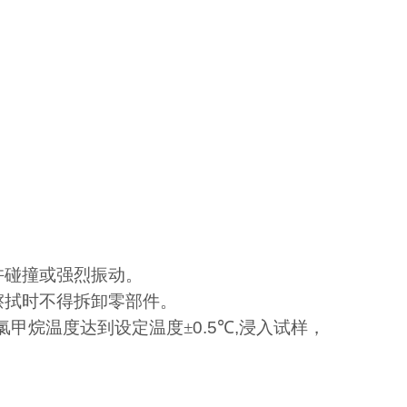
许碰撞或强烈振动。
擦拭时不得拆卸零部件。
氯甲烷温度达到设定温度±
0.5
℃
,
浸入试样，