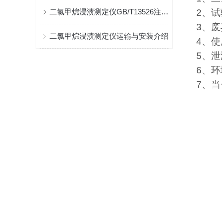
二氯甲烷浸渍测定仪GB/T13526注意事项及维护保养
2
、试
3
、废
二氯甲烷浸渍测定仪运输与安装介绍
4
、使
5
、泄
6
、环
7
、当