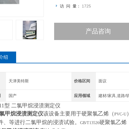
访 问 量：
1725
产品咨询
介绍
天津美特斯
价格区间
面议
别
国产
应用领域
建材/家具,道路/
11
型 二氯甲烷浸渍测定仪
氯甲烷浸渍测定仪
该设备主要用于硬聚氯乙烯（
PVC-U
件、等进行二氯甲烷的浸渍试验。
硬聚氯乙烯
GB/T13526