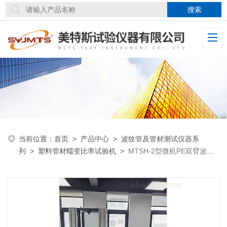
当前位置：
首页
>
产品中心
>
波纹管及管材测试仪器系
列
>
塑料管材蠕变比率试验机
>
MTSH-2型微机PE双臂波纹
管和缠绕结构壁管蠕变比率仪