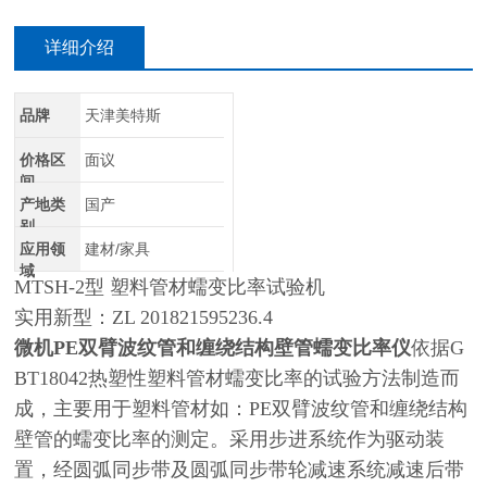
详细介绍
品牌
天津美特斯
价格区
面议
间
产地类
国产
别
应用领
建材/家具
域
MTSH-2型 塑料管材蠕变比率试验机
实用新型：ZL 201821595236.4
微机PE双臂波纹管和缠绕结构壁管蠕变比率仪
依据G
BT18042热塑性塑料管材蠕变比率的试验方法制造而
成，主要用于塑料管材如：PE双臂波纹管和缠绕结构
壁管的蠕变比率的测定。采用步进系统作为驱动装
置，经圆弧同步带及圆弧同步带轮减速系统减速后带