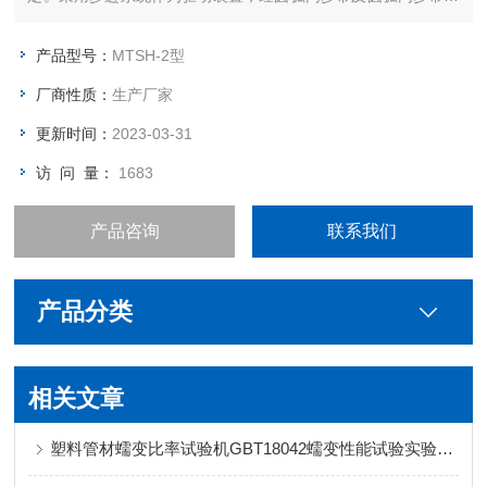
减速系统减速后带动jing密滚珠丝杠副加载，完成试样的蠕变性
能试验。
产品型号：
MTSH-2型
厂商性质：
生产厂家
更新时间：
2023-03-31
访 问 量：
1683
产品咨询
联系我们
产品分类
相关文章
塑料管材蠕变比率试验机GBT18042蠕变性能试验实验方式介绍