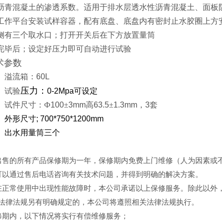
沥青混凝土的渗透系数。适用于排水层透水性沥青混凝土、面板
工作平台安装试样容器，配有底盘、底盘内有密封止水胶圈上方
侧有三个取水口；打开开关后在下方放置量筒
完毕后；设定好压力即可自动进行试验
术参数
溢流箱：
60L
压力：
试验
0-2Mpa
可设定
试件尺寸：Ф
100
±
3mm
高
63.5
±
1.3mm
，
3
套
外形尺寸
; 700*750*1200mm
出水用量筒三个
出售的所有产品保修期为一年，保修期内免费上门维修（人为因素或
可以通过售后电话咨询有关技术问题，并得到明确的解决方案。
在正常使用中出现性能故障时，本公司承诺以上保修服务。除此以外
法律法规另有明确规定的，本公司将遵照相关法律法规执行。
修期内，以下情况将实行有偿维修服务；