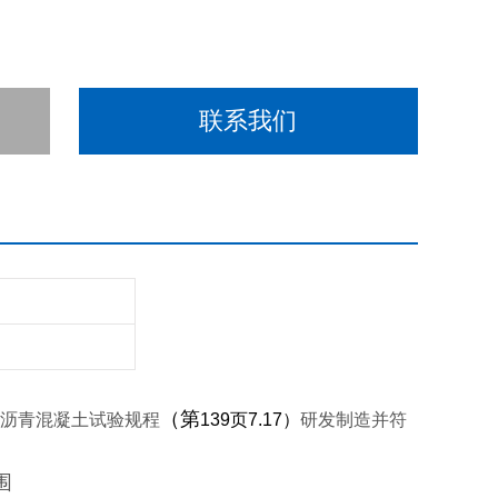
联系我们
（第
沥青混凝土试验规程
139
页
7.17
）
研发制造并符
围