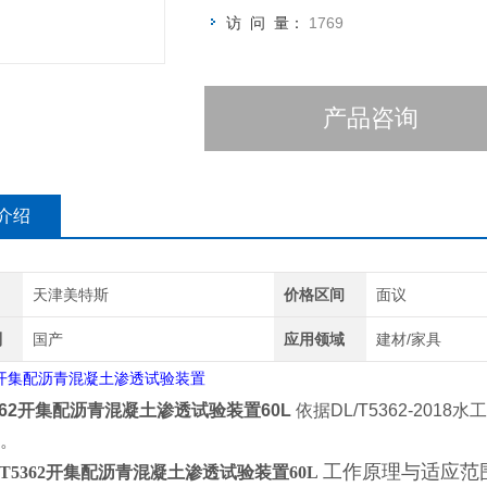
访 问 量：
1769
产品咨询
介绍
天津美特斯
价格区间
面议
别
国产
应用领域
建材/家具
开集配沥青混凝土渗透试验装置
5362开集配沥青混凝土渗透试验装置60L
依据
DL/T5362-2018
水工
。
工作原理与适应范
/T5362开集配沥青混凝土渗透试验装置60L