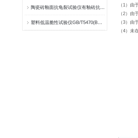
1
（
）由
陶瓷砖釉面抗龟裂试验仪有釉砖抗釉裂性
2
（
）由
3
塑料低温脆性试验仪GB/T5470(B型)试验规范介绍
（
）由
4
（
）未