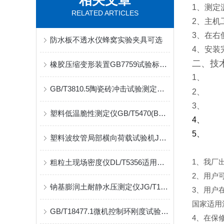
相关文章
1
、测定
RELATED ARTICLES
2
、主机
3
、在右
防水板不透水仪蜂窝实验夹具可选
4
、安装
二、技
橡胶压缩变形装置GB7759试验标准介绍
1、
GB/T3810.5陶瓷砖冲击试验测定仪恢复系数测定
2、
3、
塑料低温脆性测定仪GB/T5470(B型)简介
4、
5、
塑料波纹管局部横向荷载试验机JT/T529规范指导介绍
1
粗粒土现场密度仪DL/T5356适用范围介绍
、我厂
2
、用户
钠基膨润土耐静水压测定仪JG/T193安装试样便捷
3
、用户
国家适用
GB/T18477.1微机控制环刚度试验机压缩空间可选配
4
、在保