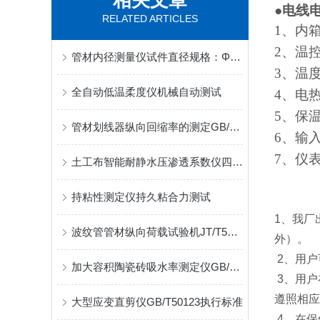
相关文章
●
电线
RELATED ARTICLES
1
、内
2
、温
管材内径测量仪试件直径规格：Φ20~500mm
3
、温度
全自动低温柔度仪机械自动测试
4
、电
5
、保
管材划线器纵向回缩率的测定GB/T13663.2
6
、输
7
、仪
土工布智能耐静水压渗透系数仪四标合一
持粘性测定仪持久粘合力测试
1
、我厂
波纹管管材纵向荷载试验机JT/T529试验方式介绍
外）。
2
、用户
加大容积陶瓷砖吸水率测定仪GB/T3810.3 实验方式
3
、用户
遵照相
应
大型应变直剪仪GB/T50123执行标准
4
、在保