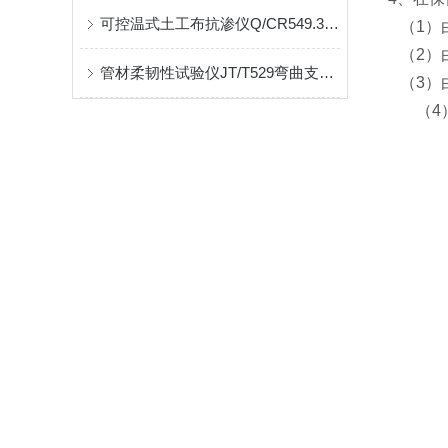
可控温式土工布抗渗仪Q/CR549.3试验标准介绍
（
1
）
（
2
）
管材柔韧性试验仪JT/T529弯曲支撑机构间距调节范围
（
3
）
（
4