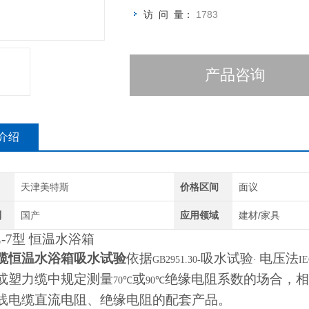
访 问 量：
1783
产品咨询
介绍
天津美特斯
价格区间
面议
别
国产
应用领域
建材/家具
-7
型 恒温水浴箱
缆恒温水浴箱吸水试验
依据
吸水试验
电压法
GB2951.30-
·
IE
或塑力缆中规定测量
或
绝缘电阻系数的场合，相
70℃
90℃
线电缆直流电阻、绝缘电阻的配套产品。