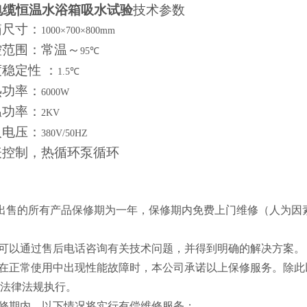
电缆恒温水浴箱吸水试验
技术参数
箱尺寸：
1000×700×800mm
控范围：常温～
95℃
稳定性 ：
1.5℃
热功率：
6000W
温功率：
2KV
入电压：
380V/50HZ
表控制，热循环泵循环
出售的所有产品保修期为一年，保修期内免费上门维修（人为因
可以通过售后电话咨询有关技术问题，并得到明确的解决方案。
在正常使用中出现性能故障时，本公司承诺以上保修服务。
除此
法律法规执行。
修期内，以下情况将实行有偿维修服务；