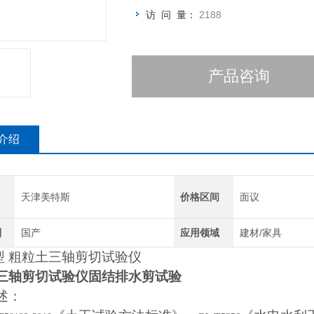
访 问 量：
2188
产品咨询
介绍
天津美特斯
价格区间
面议
别
国产
应用领域
建材/家具
型 粗粒土三轴剪切试验仪
三轴剪切试验仪固结排水剪试验
述：