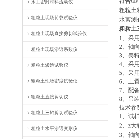
符合
水工密封材料流动仪
GB/
粗粒土
粗粒土现场荷载试验仪
水剪测
粗粒土
粗粒土现场直接剪切试验仪
1
、采
2
、轴
粗粒土现场渗透系数仪
3
、美
4
、采
粗粒土渗透试验仪
5
、采
粗粒土现场密度试验仪
6
、上
7
、配
粗粒土直接剪切仪
8
、吊
技术参
粗粒土三轴剪切试验仪
1
、试
2
、
大
Z
粗粒土水平渗透变形仪
3
、轴