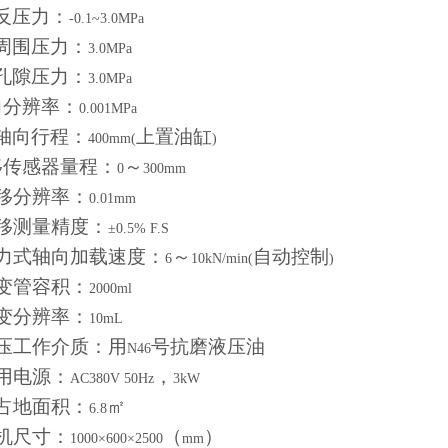
反压力：
-0.1~3.0MPa
周围压力：
3.0MPa
孔隙压力：
3.0MPa
力分辨率：
0.001MPa
轴向行程：
上置油缸
400mm(
)
移传感器量程：
～
0
300mm
移分辨率：
0.01mm
移测量精度：
±0.5% F.S
力式轴向加载速度：
～
自动控制
6
10kN/min(
)
变管容积：
2000ml
变分辨率：
10mL
压工作介质：用
号抗磨液压油
N46
用电源：
，
AC380V 50Hz
3kW
占地面积：
㎡
6.8
机尺寸：
（
）
1000×600×2500
mm