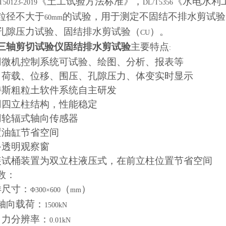
《土工试验方法标准》，
《水电水利
T50123-2019
DL/T5356
粒径不大于
的试验，用于测定不固结不排水剪试验
60mm
孔隙压力试验、固结排水剪试验（
）。
CU
三轴剪切试验仪固结排水剪试验
主要特点
:
用微机控制系统可试验、绘图、分析、报表等
向荷载、位移、围压、孔隙压力、体变实时显示
特斯粗粒土软件系统自主研发
用四立柱结构，性能稳定
用轮辐式轴向传感器
置油缸节省空间
备透明观察窗
装试桶装置为双立柱液压式，在前立柱位置节省空间
数：
样尺寸：
（
）
Φ300×600
mm
轴向载荷：
1500kN
向力分辨率：
0.01kN