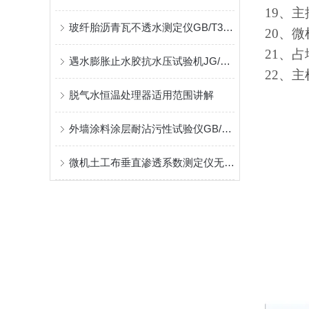
19
、主
玻纤胎沥青瓦不透水测定仪GB/T328.10低压法试验标准
20
、微
21
、占
遇水膨胀止水胶抗水压试验机JG/T312试验范围
22
、主
脱气水恒温处理器适用范围讲解
外墙涂料涂层耐沾污性试验仪GB/T9266
微机土工布垂直渗透系数测定仪无负荷时垂直渗透测定