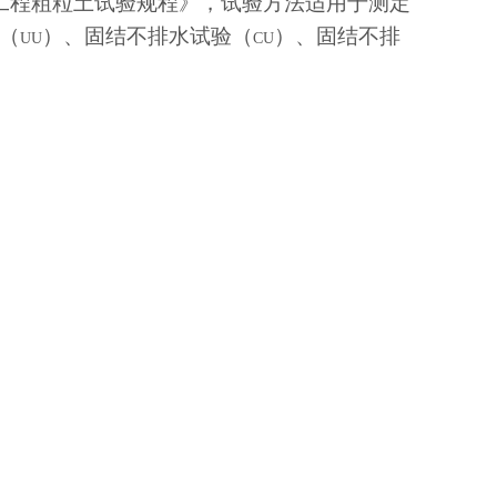
工程粗粒土试验规程》，试验方法适用于测定
（
）、固结不排水试验（
）、固结不排
UU
CU