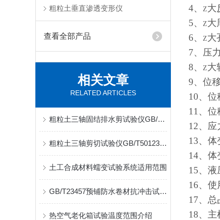
4
、
大
粗粒土垂直渗透变形仪
Z
5
、
大
Z
查看全部产品
6
、
大
Z
7
、压
8
、
大
Z
相关文章
9
、位
RELATED ARTICLES
10
、位
11
、位
粗粒土三轴固结排水剪试验仪GB/T50123试验标准
12
、应
13
、体
粗粒土三轴剪切试验仪GB/T50123土工试验方法标准
14
、体
土工合成材料蠕变试验系统适用范围
15
、液
16
、使
GB/T23457预铺防水卷材抗冲击试验仪适用范围
17
、总
18
、主
热空气老化箱试验温度范围介绍