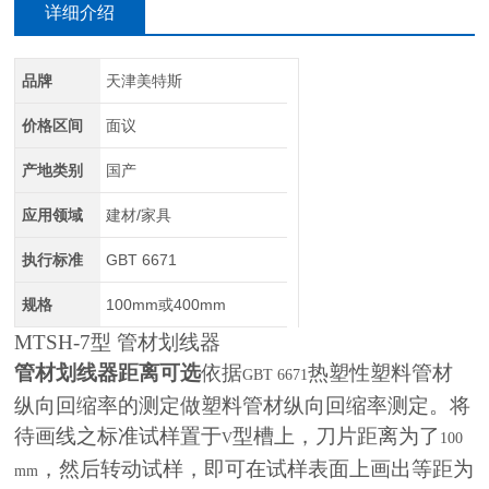
详细介绍
品牌
天津美特斯
价格区间
面议
产地类别
国产
应用领域
建材/家具
执行标准
GBT 6671
规格
100mm或400mm
MTSH-7
型 管材划线器
管材划线器距离可选
依据
热塑性塑料管材
GBT 6671
纵向回缩率的测定做塑料管材纵向回缩率测定。将
待画线之标准试样置于
型槽上，刀片距离为了
V
100
，然后转动试样，即可在试样表面上画出等距为
mm