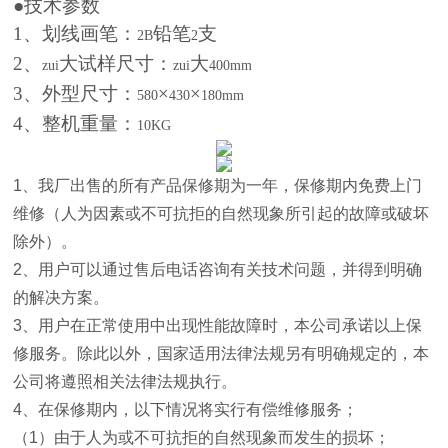
●技术参数
1
、划线画笔：
铅笔
支
2B
2
2
、
大试样尺寸：
大
zui
zui
400mm
3
、外型尺寸：
×
×
580
430
180mm
4
、整机重量：
10KG
1
、我厂出售的所有产品保修期为一年，保修期内免费上门
维修（人为因素或不可抗拒的自然现象所引起的故障或破坏
除外）。
2
、用户可以通过售后电话咨询有关技术问题，并得到明确
的解决方案。
3
、用户在正常使用中出现性能故障时，本公司承诺以上保
修服务。除此以外，国家适用法律法规另有明确规定的，本
公司将遵照相关法律法规执行。
4
、在保修期内，以下情况将实行有偿维修服务；
（
1
）由于人为或不可抗拒的自然现象而发生的损坏；