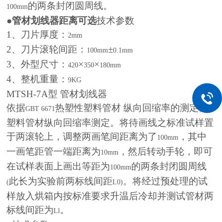
的两条封闭圆周线。
100mm
●
管材划线器距离可选
技术参数
1
、刀片厚度：
2mm
2
、刀片滚轮间距：
±
100mm
0.1mm
3
、外型尺寸：
×
×
420
350
180mm
4
、整机重量：
9KG
MTSH-7A
型 管材划线器
依据
热塑性塑料管材 纵向回缩率的测定做
GBT 6671
塑料管材纵向回缩率测定。将待画线之标准试样置
于两滚轮上，调整两画笔间距离为了
，其中
100mm
一画笔距管一端距离为
，然后转动手轮，即可
10mm
在试样表面上画出等距为
的两条封闭圆周线
100mm
此长为实验前两标线间距
。将经过预处理的试
(
L0)
样放入烘箱内按标准要求升温后冷却并测试管材两
标线间距为
。
Ll