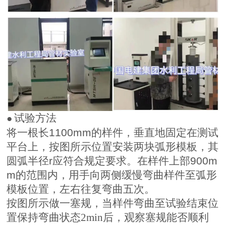
试验方法
●
将一根长
1100mm
的样件，垂直地固定在测试
平台上，按图所示位置安装两块弧形模板，其
圆弧半径
r
应符合规定要求。在样件上部
900m
m
的范围内，用手向两侧缓慢弯曲样件至弧形
模板位置，左右往复弯曲五次。
按图所示做一塞规，当样件弯曲至试验结束位
置保持弯曲状态
2min
后，观察塞规能否顺利