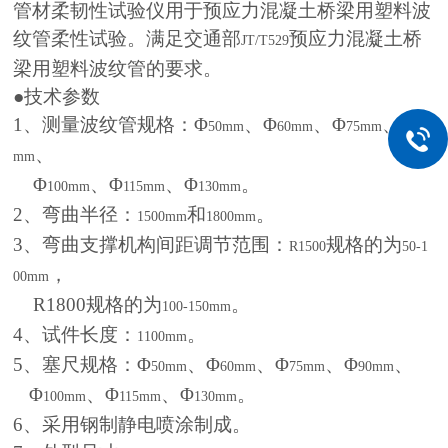
管材柔韧性试验仪用于预应力混凝土桥梁用塑料波
纹管柔性试验。满足交通部
预应力混凝土桥
JT/T529
梁用塑料波纹管的要求。
●技术参数
1
、测量波纹管规格：Φ
、Φ
、Φ
、Φ
50mm
60mm
75mm
90
、
mm
Φ
、Φ
、Φ
。
100mm
115mm
130mm
2
、弯曲半径：
和
。
1500mm
1800mm
3
、弯曲支撑机构间距调节范围：
规格的为
R1500
50-1
，
00mm
R1800
规格的为
。
100-150mm
4
、试件长度：
。
1100mm
5
、塞尺规格：Φ
、Φ
、Φ
、Φ
、
50mm
60mm
75mm
90mm
Φ
、Φ
、Φ
。
100mm
115mm
130mm
6
、采用钢制静电喷涂制成。