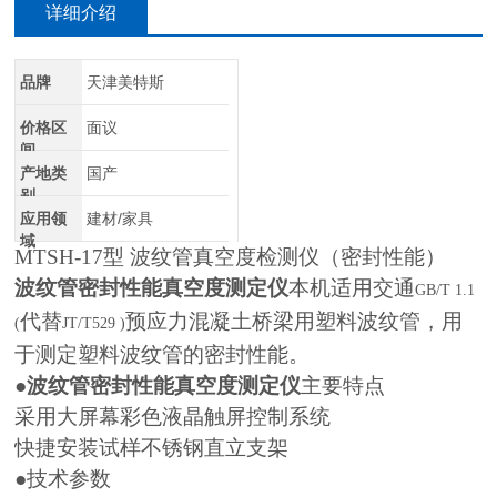
详细介绍
品牌
天津美特斯
价格区
面议
间
产地类
国产
别
应用领
建材/家具
域
MTSH-17
型 波纹管真空度检测仪（密封性能）
波纹管密封性能真空度测定仪
本机适用交通
GB/T 1.1
代替
预应力混凝土桥梁用塑料波纹管，用
(
JT/T529 )
于测定塑料波纹管的密封性能。
●
波纹管密封性能真空度测定仪
主要特点
采用大屏幕彩色液晶触屏控制系统
快捷安装试样不锈钢直立支架
●技术参数