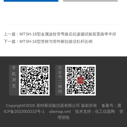
上一篇：
MTSH-18型金属波纹管弯曲后抗渗漏试验装置曲率半径
下一篇：
MTSH-16型管材与管件耐拉拔仪杠杆比例
公
手
众
机
号
浏
二
览
维
码
Copyright©2026 美特斯试验仪器有限公司 版权所有
备案号：冀
ICP备2022003210号-1
sitemap.xml
技术支持：
化工仪器网
管
理登陆