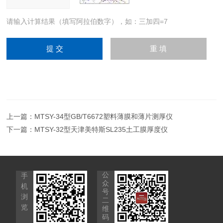
请输入计算结果（填写阿拉伯数字），如：三加四=7
上一篇：
MTSY-34型GB/T6672塑料薄膜和薄片测厚仪
下一篇：
MTSY-32型天津美特斯SL235土工膜厚度仪
公
手
众
机
号
浏
二
览
维
码