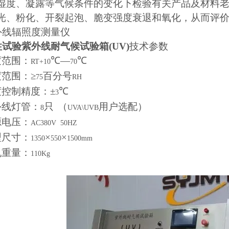
湿度、凝露等气候条件的变化下检验有关产品及材料
光、粉化、开裂起泡、脆变强度衰退和氧化，从而评
外线辐照度测量仪
试验紫外线耐气候试验箱(UV)
技术参数
度范围：
℃—
℃
RT+10
70
范围：≥
百分号
75
RH
控制精度：±
℃
3
外线灯管：
只
（
用户选配）
8
UVA\UVB
源电压：
AC380V
50HZ
型尺寸：
×
×
1350
550
1500mm
机重量：
110Kg