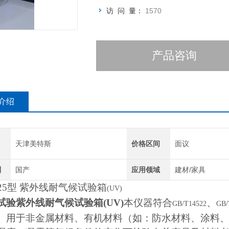
访 问 量：
1570
产品咨询
介绍
天津美特斯
价格区间
面议
别
国产
应用领域
建材/家具
25
型 紫外线耐气候试验箱
(UV)
试验紫外线耐气候试验箱(UV)
本仪器符合
、
GB/T14522
GB/
。用于非金属材料、有机材料（如：防水材料、涂料