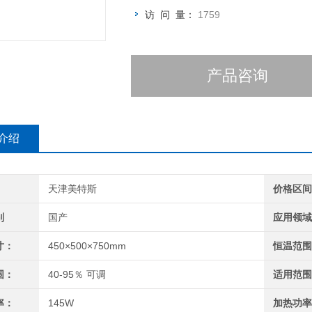
访 问 量：
1759
产品咨询
介绍
天津美特斯
价格区
别
国产
应用领
寸：
450×500×750mm
恒温范
围：
40-95％ 可调
适用范
率：
145W
加热功