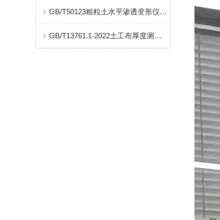
GB/T50123粗粒土水平渗透变形仪渗透水流水平方向
GB/T13761.1-2022土工布厚度测试仪试验标准