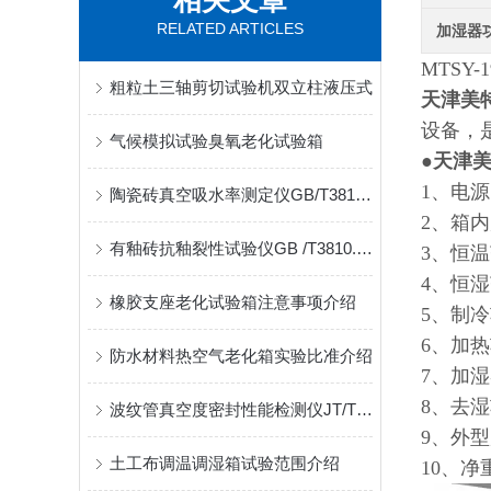
相关文章
RELATED ARTICLES
加湿器
MTSY
粗粒土三轴剪切试验机双立柱液压式
天津美
设备，
气候模拟试验臭氧老化试验箱
●
天津
1、电源
陶瓷砖真空吸水率测定仪GB/T3810.3适用范围
2、箱内尺
有釉砖抗釉裂性试验仪GB /T3810.11执行标准
3、恒温
4
、恒湿
橡胶支座老化试验箱注意事项介绍
5、制冷
6、加热
防水材料热空气老化箱实验比准介绍
7、加湿
8、去湿
波纹管真空度密封性能检测仪JT/T529标准
9、外型尺
土工布调温调湿箱试验范围介绍
10、净重