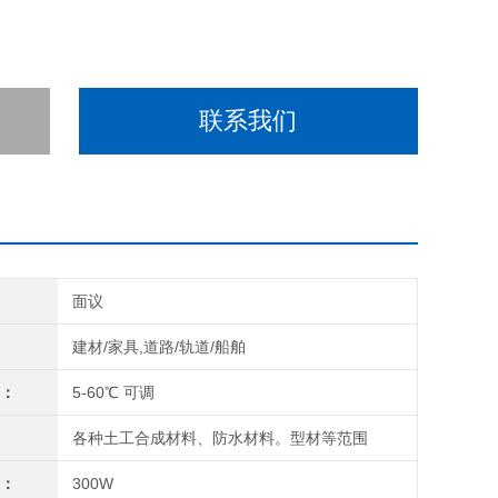
联系我们
间
面议
域
建材/家具,道路/轨道/船舶
围：
5-60℃ 可调
围
各种土工合成材料、防水材料。型材等范围
率：
300W