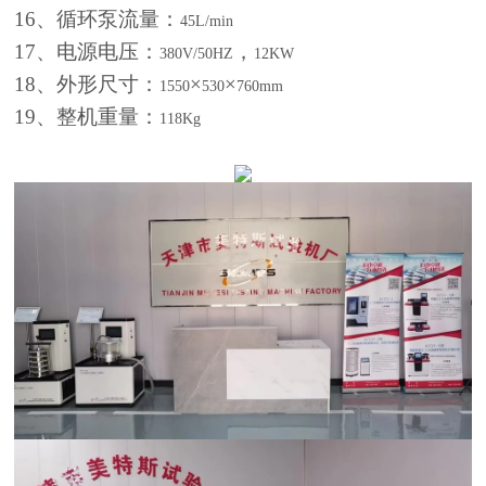
16
、循环泵流量：
45L/min
17
、电源电压：
，
380V/50HZ
12KW
18
、外形尺寸：
×
×
1550
530
760mm
19
、整机重量：
118Kg