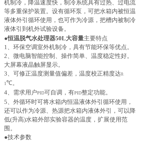
机制冷，降温速度快，制冷系统具有过热、过电流
等多重保护装置。设有循环泵，可把水箱内被恒温
液体外引循环使用，也可作为冷源，把槽内被制冷
液体引到机外试验设备。
●
恒温脱气水处理器50L大容量
主要特点
1
、环保空调室外机制冷，具有节能环保等优点。
2
、微电脑智能控制、操作简单、温度稳定性好。
大屏幕液晶触屏显示。
3
、可修正温度测量值偏差，温度校正精度达
0.
℃。
1
4
、需求用户
可自调，有
整定功能。
PID
PID
5
、外循环时可将水箱内恒温液体外引循环使用，
还可以作
为冷源、热源把水箱内液体外引，可以降
低
(
升高
)
水箱外
部实验容器的温度，扩展使用范
围。
●技术参数