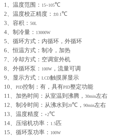
1
、温度范围：
℃
15~105
2
、温度校正精度：±
℃
0.1
3
、容积：
50L
4
、制冷量：
13000W
5
、循环方式：内循环，外循环
6
、恒温方式：制冷，加热
7
、冷却方式：空调室外机
8
、外循环泵：
，流量可调
100W
9
、显示方式：
触摸屏显示
LCD
10
、
控制：有，具有
整定功能
PID
PID
11
、加热时间：从室温到沸腾，
左右
30min
12
、制冷时间：从沸水到
℃，
左右
20
90min
13
、温度精度：
℃
+2
14
、压缩机功率：
匹
1.5
15
、循环泵功率：
100W