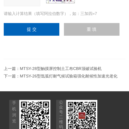
请输入计算结果（填写阿拉伯数字），如：三加四=7
上一篇：
MTSY-28型触摸屏控制土工布CBR顶破试验机
下一篇：
MTSY-26型氙弧灯耐气候试验箱强化耐候性加速光老化
公
手
众
机
号
浏
二
览
维
码