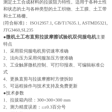
测定土工合成材料的拉拔阻力特性。适用于各种土性
和状态的土与各种类型的土工织物、土工膜、土工带
和土工格栅。
[符合标准]： ISO12957.1, GB/T17635.1, ASTMD5321,
JTG3460,SL235
微机土工布直剪拉拔摩擦试验机双伺服电机
●
主要
特点
1、采用双伺服电机剪切速率准确
2、法向压力采用伺服加压方便准确
3、工业触屏微机控制、可打印报表、可编辑标准公
式
4、更换直剪与拉拔摩擦时方便拆卸
5、可远程操作与技术支持及免费更新
●技术参数
1、拉拔箱内径：300×300×300 mm
2、测力精度误差：≤±0.3百分号