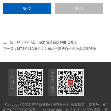
上一篇：
MTSY-13土工布淤堵试验仪梯度比测定
下一篇：
MTSY-11A微机土工布水平渗透仪平面内水流量试验
公
手
众
机
号
浏
二
览
维
码
Copyright©2026 美特斯试验仪器有限公司 版权所有
备案号：冀
ICP备2022003210号-1
sitemap.xml
技术支持：
化工仪器网
管