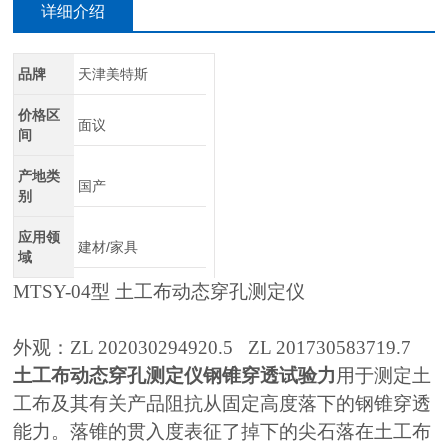
详细介绍
品牌
天津美特斯
价格区
面议
间
产地类
国产
别
应用领
建材/家具
域
MTSY-04型 土工布动态穿孔测定仪
外观：ZL 202030294920.5 ZL 201730583719.7
土工布动态穿孔测定仪钢锥穿透试验力
用于测定土
工布及其有关产品阻抗从固定高度落下的钢锥穿透
能力。落锥的贯入度表征了掉下的尖石落在土工布