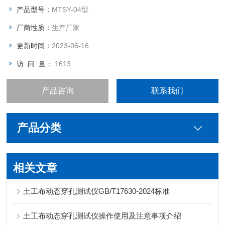
品动态穿孔试验—落锥法标准中对仪器的要求。
产品型号：
MTSY-04型
厂商性质：
生产厂家
更新时间：
2023-06-16
访 问 量：
1613
产品咨询
联系我们
产品分类
相关文章
土工布动态穿孔测试仪GB/T17630-2024标准
土工布动态穿孔测试仪操作使用及注意事项介绍