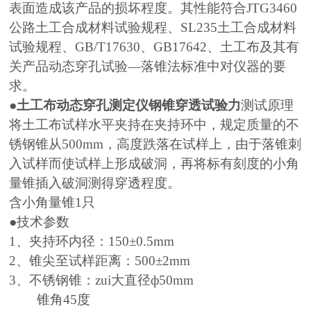
表面造成该产品的损坏程度。其性能符合JTG3460
公路土工合成材料试验规程、SL235土工合成材料
试验规程、GB/T17630、GB17642、土工布及其有
关产品动态穿孔试验—落锥法标准中对仪器的要
求。
●
土工布动态穿孔测定仪钢锥穿透试验力
测试原理
将土工布试样水平夹持在夹持环中，规定质量的不
锈钢锥从500mm，高度跌落在试样上，由于落锥刺
入试样而使试样上形成破洞，再将标有刻度的小角
量锥插入破洞测得穿透程度。
含小角量锥1只
●技术参数
1、夹持环内径：150±0.5mm
2、锥尖至试样距离：500±2mm
3、不锈钢锥：zui大直径ф50mm
锥角45度