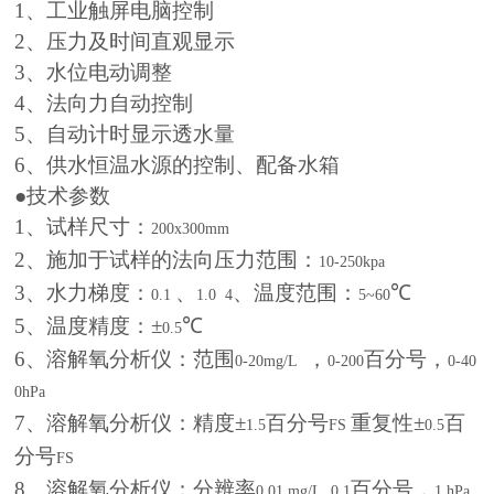
1
、工业触屏电脑控制
2
、压力及时间直观显示
3
、水位电动调整
4
、法向力自动控制
5
、自动计时显示透水量
6
、供水恒温水源的控制、配备水箱
●技术参数
1
、试样尺寸：
200x300mm
2
、施加于试样的法向压力范围：
10-250kpa
3
、水力梯度：
、
、温度范围：
℃
0.1
1.0
4
5~60
5
、温度精度：±
℃
0.5
6
、溶解氧分析仪：范围
，
百分号，
0-20mg/L
0-200
0-40
0hPa
7
、溶解氧分析仪：精度±
百分号
重复性±
百
1.5
FS
0.5
分号
FS
8
、溶解氧分析仪：分辨率
百分号，
0.01 mg/L, 0.1
1 hPa