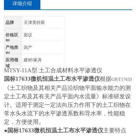
详细介绍
品牌
天津美特斯
价格区
面议
间
产地类
国产
别
应用领
建材/家具
域
MTSY-11A
型 土工合成材料水平渗透仪
国标17633微机恒温土工布水平渗透仪
根据
GB/T17633
《土工织物及其相关产品沿织物平面输水能力的测
定土工布及其有关产品平面内水流量》标准研发设
计。适用于测定一定法向压力作用下的土工织物在
常水头水流下的水平渗透系数和导水率，性能稳
定，方便使用。
●
国标17633微机恒温土工布水平渗透仪
主要特点