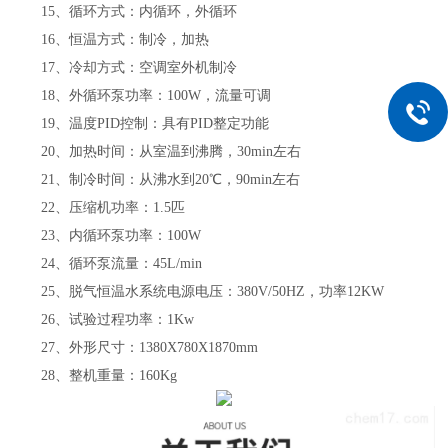
15
、循环方式：内循环，外循环
16
、恒温方式：制冷，加热
17
、冷却方式：空调室外机制冷
18
、外循环泵功率：
100W
，流量可调
19
、温度
PID
控制：具有
PID
整定功能
20
、加热时间：从室温到沸腾，
30min
左右
21
、制冷时间：从沸水到
20℃
，
90min
左右
22
、压缩机功率：
1.5
匹
23
、内循环泵功率：
100W
24
、循环泵流量：
45L/min
25
、脱气恒温水系统电源电压：
380V/50HZ
，功率
12KW
26
、试验过程功率：
1Kw
27
、外形尺寸：
1380X780X1870mm
28
、整机重量：
160Kg