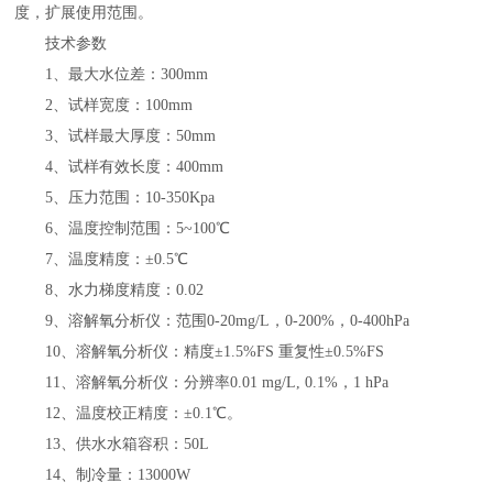
度，扩展使用范围。
技术参数
1
、最大水位差：
300mm
2
、试样宽度：
100mm
3
、试样最大厚度：
50mm
4
、试样有效长度：
400mm
5
、压力范围：
10-350Kpa
6
、温度控制范围：
5~100℃
7
、温度精度：
±0.5℃
8
、水力梯度精度：
0.02
9
、溶解氧分析仪：范围
0-20mg/L
，
0-200%
，
0-400hPa
10
、溶解氧分析仪：精度
±1.5%FS
重复性
±0.5%FS
11
、溶解氧分析仪：分辨率
0.01 mg/L, 0.1%
，
1 hPa
12
、温度校正精度：
±0.1℃
。
13
、供水水箱容积：
50L
14
、制冷量：
13000W