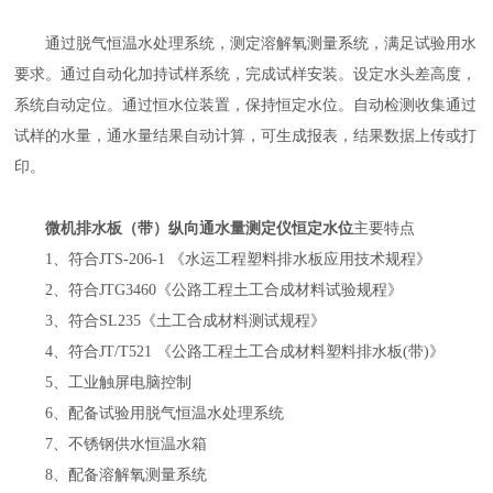
通过脱气恒温水处理系统，测定溶解氧测量系统，满足试验用水
要求。通过自动化加持试样系统，完成试样安装。设定水头差高度，
系统自动定位。通过恒水位装置，保持恒定水位。自动检测收集通过
试样的水量，通水量结果自动计算，可生成报表，结果数据上传或打
印。
微机排水板（带）纵向通水量测定仪恒定水位
主要特点
1
、符合
JTS-206-1
《水运工程塑料排水板应用技术规程》
2
、符合
JTG3460
《公路工程土工合成材料试验规程》
3
、符合
SL235
《土工合成材料测试规程》
4
、符合
JT/T521
《公路工程土工合成材料塑料排水板
(
带
)
》
5
、工业触屏电脑控制
6
、配备试验用脱气恒温水处理系统
7
、不锈钢供水恒温水箱
8
、配备溶解氧测量系统