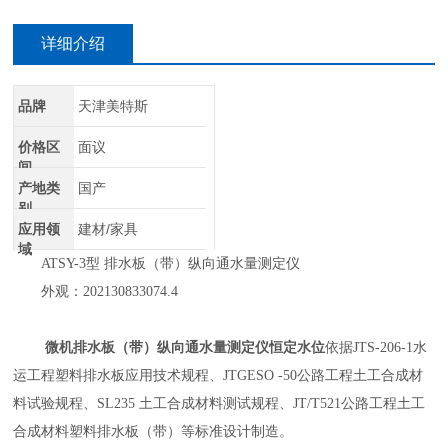
详细介绍
品牌
天津美特斯
价格区
面议
间
产地类
国产
别
应用领
建材/家具
域
ATSY-3
型 排水板（带）纵向通水量测定仪
外观：
202130833074.4
微机排水板（带）纵向通水量测定仪恒定水位
依据
JTS-206-1
水
运工程塑料排水板应用技术规程、
JTGESO -50
公路工程土工合成材
料试验规程、
SL235
土工合成材料测试规程、
JT/T521
公路工程土工
合成材料塑料排水板（带）等标准设计制造。