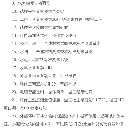
9
、水力梯度自动调节
10
、试样夹持器材质为合金铝
11
、工作台容器材质为
304
不锈钢表面静电喷涂工艺
12
、试件密封胶圈为抗腐蚀硅胶
13
、可自动加紧试样，操作方便快捷
14
、公路工程土工合成材料试验规程标准测试系统
15
、水利土工合成材料测试规程标准测试系统
16
、水运工程材料标准测试系统
17
、收集水量自动计时
18
、通水量结果自动计算，生成报表
19
、环保空调室外机制冷，节能环保
20
、电脑智能控制、操作简单、温度稳定性好。
21
、可修正温度测量值偏差，温度校正精度达
0.1℃22
、温度
PID
可自调，有
PID
整定功能
23
、外循环时可将水箱内恒温液体外引循环使用，还
可以作为冷
源、热源把水箱内液体外引，可以降低
(
升高)水箱外部实验容器的温