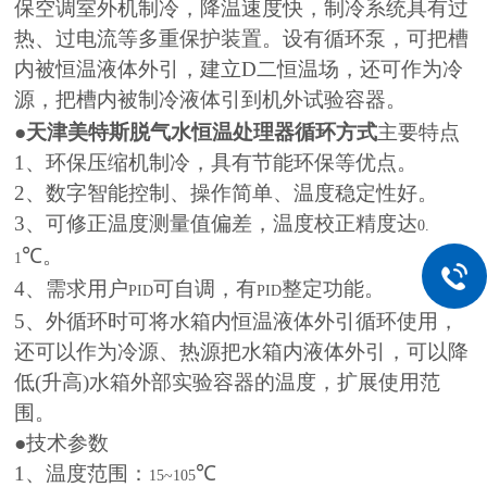
保空调室外机制冷，降温速度快，制冷系统具有过
热、过电流等多重保护装置。
设有循环泵，可把槽
内被恒温液体外引，建立D二恒温场，还可作为冷
源，把槽内被制冷液体引到机外试验容器。
●
天津美特斯脱气水恒温处理器循环方式
主要特点
1
、环保压缩机制冷，具有节能环保等优点。
2
、数字智能控制、操作简单、温度稳定性好。
3
、可修正温度测量值偏差，温度校正精度达
0.
℃。
1
4
、需求用户
可自调，有
整定功能。
PID
PID
5
、外循环时可将水箱内恒温液体外引循环使用，
还可以作为冷源、
热源把水箱内液体外引，可以降
低
(
升高
)
水箱外部实验容器的温度，扩展使用范
围。
●技术参数
1
、温度范围：
℃
15~105