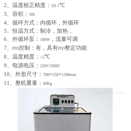
2
、温度校正精度：±
℃
0.1
3
、容积：
30L
4
、循环方式：内循环，外循环
5
、恒温方式：制冷，加热，
6
、外循环泵：
，流量可调
100W
7
、
控制：有，具有
整定功能
PID
PID
8
、温度精度：
℃
+2
9
、电源电压：
220V/50HZ
10
、外形尺寸：
×
×
700
550
1300mm
11
、整机重量：
60Kg