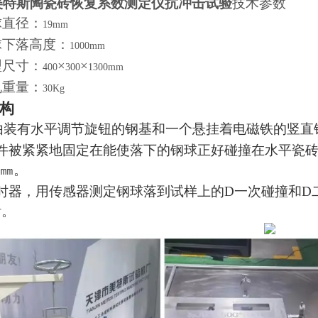
美特斯陶瓷砖恢复系数测定仪抗冲击试验
技术参数
球直径：
19mm
球下落高度：
1000mm
型尺寸：
×
×
400
300
1300mm
机重量：
30Kg
构
由装有水平调节旋钮的钢基和一个悬挂着电磁铁的竖直
件被紧紧地固定在能使落下的钢球正好碰撞在水平瓷
㎜。
时器，用传感器测定钢球落到试样上的D一次碰撞和D
。
T