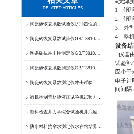
相关文章
●
天津
RELATED ARTICLES
1
、钢
2
、钢
陶瓷砖恢复系数试验仪抗冲击性的测定
3
、外
4
、整
陶瓷砖恢复系数试验仪GB/T3810.5抗冲击性的测定
设备结
陶瓷砖抗冲击性测定仪GB/T3810.5恢复系数试验
仪器
试验部
陶瓷砖恢复系数测定仪GB/T3810.5设备结构介绍
应小于
9
电子计
陶瓷砖恢复系数测定仪冲击试验
间间隔
微机控制管材静液压试验机试验方式介绍管材耐破坏时间
塑料检查井力学综合试验机井底座轴向荷载测试
防水材料抗窜水测定仪水在粘结界面内流窜性能检测设备