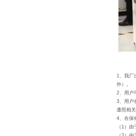
1
、我厂
外）。
2
、用户
3
、用户
遵照相关
4
、在保
（
1
）由
（
2
）由