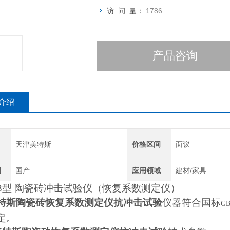
访 问 量：
1786
产品咨询
介绍
天津美特斯
价格区间
面议
别
国产
应用领域
建材/家具
3
型 陶瓷砖冲击试验仪（恢复系数测定仪）
特斯陶瓷砖恢复系数测定仪抗冲击试验
仪器符合国标
GB
定。