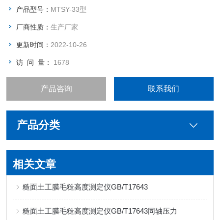
测量值取平均值作为糙面土工膜的毛糙高度。
产品型号：
MTSY-33型
厂商性质：
生产厂家
更新时间：
2022-10-26
访 问 量：
1678
产品咨询
联系我们
产品分类
相关文章
糙面土工膜毛糙高度测定仪GB/T17643
糙面土工膜毛糙高度测定仪GB/T17643同轴压力