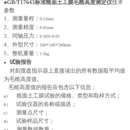
●
GB/T17643标准糙面土工膜毛糙高度测定仪
技术
参数
1
、测量量程：
0-12mm
2
、测量精度：
0.01mm
3
、同轴压力：
0.56N+0.05
4
、外型尺寸：
×
×
160
140
200mm
5
、整机重量：
1.5kg
试验报告
●
对刻度盘指示器上直接读出的所有数据取平均值
为毛糙高度值。
毛糙高度值的报告应包含以下信息：
糙面土工膜试验的规格、类型和取样方式；
a）
试验仪器的名称或描述；
b）
测量点尺寸；
c）
试验样品尺寸；
d）
测量数据数量；
e）