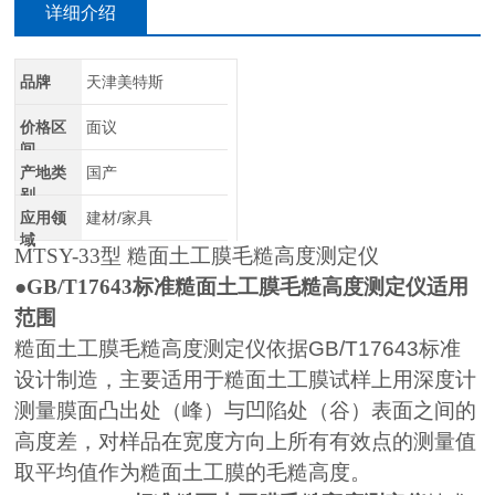
详细介绍
品牌
天津美特斯
价格区
面议
间
产地类
国产
别
应用领
建材/家具
域
MTSY-33
型 糙面土工膜毛糙高度测定仪
●
GB/T17643标准糙面土工膜毛糙高度测定仪
适用
范围
糙面土工膜毛糙高度测定仪依据
GB/T17643
标准
设计制造，主要适用于糙面土工膜试样上用深度计
测量膜面凸出处（峰）与凹陷处（谷）表面之间的
高度差，对样品在宽度方向上所有有效点的测量值
取平均值作为糙面土工膜的毛糙高度。