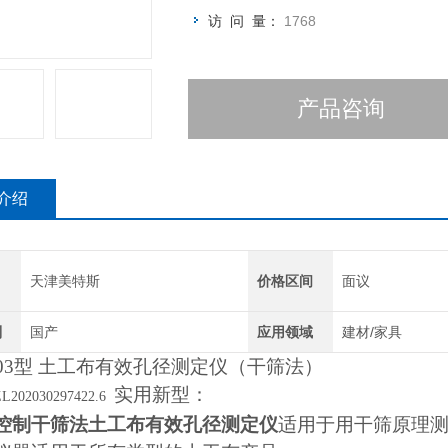
访 问 量：
1768
产品咨询
介绍
天津美特斯
价格区间
面议
别
国产
应用领域
建材/家具
03
型 土工布有效孔径测定仪（干筛法）
实用新型：
ZL202030297422.6
控制干筛法土工布有效孔径测定仪
适用于用干筛原理