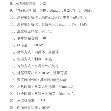
8
、水力梯度精度：
0.02
9
、溶解氧分析仪：范围
0-20mg/L
，
0-200%
，
0-400hPa
10
、溶解氧分析仪：精度
±1.5%FS
重复性
±0.5%FS
11
、溶解氧分析仪：分辨率
0.01 mg/L, 0.1%
，
1 hPa
12
、温度校正精度：
±0.1℃
。
13
、供水水箱容积：
50L
14
、制冷量：
13000W
15
、循环方式：内循环，外循环
16
、恒温方式：制冷，加热
17
、冷却方式：空调室外机制冷
18
、外循环泵功率：
100W
，流量可调
19
、温度
PID
控制：具有
PID
整定功能
20
、加热时间：从室温到沸腾，
30min
左右
21
、制冷时间：从沸水到
20℃
，
90min
左右
22
、压缩机功率：
1.5
匹
23
、内循环泵功率：
100W