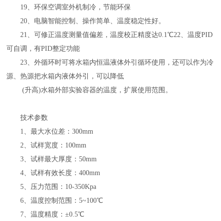
19
、环保空调室外机制冷，节能环保
20
、电脑智能控制、操作简单、温度稳定性好。
21
、可修正温度测量值偏差，温度校正精度达
0.1℃22
、温度
PID
可自调，有
PID
整定功能
23
、外循环时可将水箱内恒温液体外引循环使用，还
可以作为冷
源、热源把水箱内液体外引，可以降低
(
升高
)
水箱外部实验容器的温度，扩展使用范围。
技术参数
1
、最大水位差：
300mm
2
、试样宽度：
100mm
3
、试样最大厚度：
50mm
4
、试样有效长度：
400mm
5
、压力范围：
10-350Kpa
6
、温度控制范围：
5~100℃
7
、温度精度：
±0.5℃