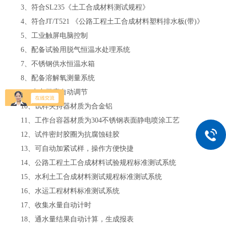
3
、符合
SL235
《土工合成材料测试规程》
4
、符合
JT/T521
《公路工程土工合成材料塑料排水板
(
带
)
》
5
、工业触屏电脑控制
6
、配备试验用脱气恒温水处理系统
7
、不锈钢供水恒温水箱
8
、配备溶解氧测量系统
9
、水力梯度自动调节
10
、试样夹持器材质为合金铝
11
、工作台容器材质为
304
不锈钢表面静电喷涂工艺
12
、试件密封胶圈为抗腐蚀硅胶
13
、可自动加紧试样，操作方便快捷
14
、公路工程土工合成材料试验规程标准测试系统
15
、水利土工合成材料测试规程标准测试系统
16
、水运工程材料标准测试系统
17
、收集水量自动计时
18
、通水量结果自动计算，生成报表