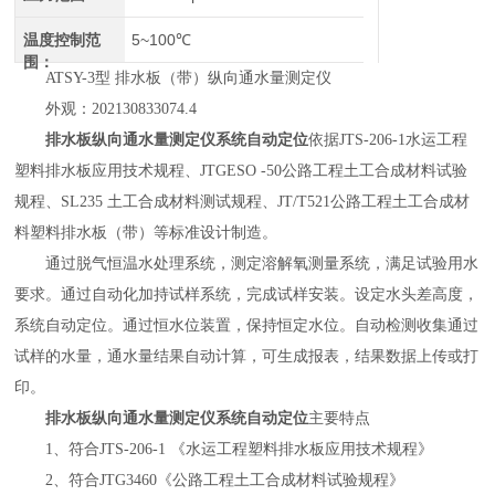
温度控制范
5~100℃
围：
ATSY-3
型 排水板（带）纵向通水量测定仪
外观：
202130833074.4
排水板纵向通水量测定仪系统自动定位
依据
JTS-206-1
水运工程
塑料排水板应用技术规程、
JTGESO -50
公路工程土工合成材料试验
规程、
SL235
土工合成材料测试规程、
JT/T521
公路工程土工合成材
料塑料排水板（带）等标准设计制造。
通过脱气恒温水处理系统，测定溶解氧测量系统，满足试验用水
要求。通过自动化加持试样系统，完成试样安装。设定水头差高度，
系统自动定位。通过恒水位装置，保持恒定水位。自动检测收集通过
试样的水量，通水量结果自动计算，可生成报表，结果数据上传或打
印。
排水板纵向通水量测定仪系统自动定位
主要特点
1
、符合
JTS-206-1
《水运工程塑料排水板应用技术规程》
2
、符合
JTG3460
《公路工程土工合成材料试验规程》