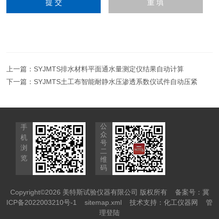
上一篇：
SYJMTS排水材料平面通水量测定仪结果自动计算
下一篇：
SYJMTS土工布智能耐静水压渗透系数仪试件自动压紧
公
手
众
机
号
浏
二
览
维
码
Copyright©2026 美特斯试验仪器有限公司 版权所有
备案号：冀
ICP备2022003210号-1
sitemap.xml
技术支持：
化工仪器网
管
理登陆