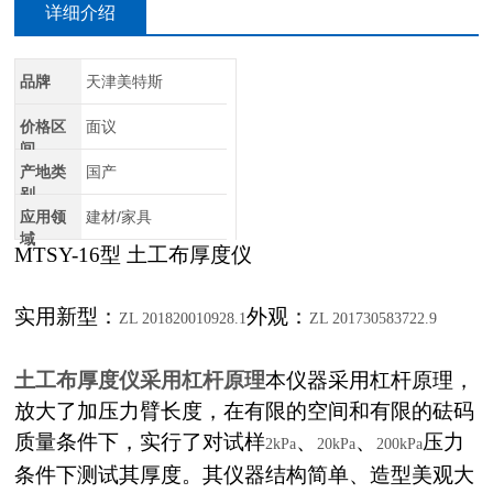
详细介绍
品牌
天津美特斯
价格区
面议
间
产地类
国产
别
应用领
建材/家具
域
MTSY-16
型 土工布厚度仪
实用新型：
外观：
ZL 201820010928.1
ZL 201730583722.9
土工布厚度仪采用杠杆原理
本仪器采用杠杆原理，
放大了加压力臂长度，在有限的空间和有限的砝码
质量条件下，实行了对试样
、
、
压力
2kPa
20kPa
200kPa
条件下测试其厚度。其仪器结构简单、造型美观大