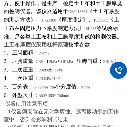
方、便于操作，是生产、检定土工布和土工膜厚度
的检测仪器。该仪器适用于
《土工布厚度
GB/T13761
的测定方法》、
《厚度测定》、
《土
JTG3460
ISO9863
工布在固定压力下厚度测定方法》
等试验标
SL235
准。是各类土工布和土工膜厚度测试的检测仪器。
土工布厚度仪采用杠杆原理
技术参数
1
、压脚面积：
25cm2
2
、压脚重量：
（
±
压脚自重：
）
5N
2kPa
0.01kPa
510.2g
3
、二次压重：
±
20kPa
0.1kPa
4
、三次压重：
±
200kPa
1kPa
5
、百分表：
小分度值
0~12mm zui
0.01mm
6
、外型尺寸：
×
×
560
380
750mm
仪器使用注意事项
1
仪器须安置在无化学腐蚀、远离振动源的工作
室中，否则会影响测试结果。