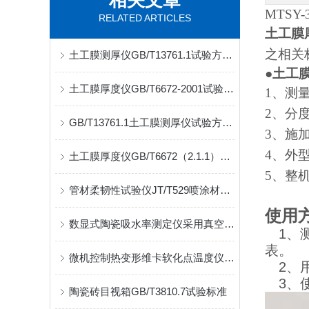
相关文章
MTSY-
RELATED ARTICLES
土工膜厚
之相关
土工膜测厚仪GB/T13761.1试验方式介绍
●
土工膜
土工膜厚度仪GB/T6672-2001试验标准介绍
1
、测
2
、分
GB/T13761.1土工膜测厚仪试验方式介绍
3
、施
4
、外
土工膜厚度仪GB/T6672（2.1.1）执行标准
5
、整
管材柔韧性试验仪JT/T529喷涂材质塞尺规格
使用
数显式陶瓷吸水率测定仪采用真空法试验原理
1
、
表。
微机控制热变形维卡软化点温度仪GB/T8802试验规范介绍
2
、
3
、
陶瓷砖目视箱GB/T3810.7试验标准