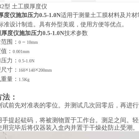
32
型 土工膜厚度仪
度仪施加压力0.5-1.0N
适用于测量土工膜材料及片材
标准设计制造。具有外型美观，使用方便等优点。
厚度仪施加压力0.5-1.0N
技术参数
量范围：
－
0
10mm
度值：
0.001mm
加压力：
0.5-1.0N
型尺寸：
×
×
160
140
200mm
机重量：
1.5Kg
方法：
测试前先对准表的零位。并测试几次回零后，再进行
用手提起砝码，将被测物置于工作台。测足之间。轻
使用完毕后将仪器装入盒内并置于干燥处防止受潮。