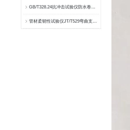
GB/T328.24抗冲击试验仪防水卷材冲击穿刺试验
管材柔韧性试验仪JT/T529弯曲支撑机构间距调节范围