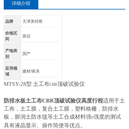
详细介绍
品牌
天津美特斯
价格区
面议
间
产地类
国产
别
应用领
建材/家具
域
MTSY-28型 土工布
顶破试验仪
CBR
防排水板土工布CBR顶破试验仪高度行程
适用于土
工布，土工膜，复合土工膜，塑料格栅，防排水
板，膨润土防水毯等土工合成材料强
强度的测试
li
.
具有液晶显示、操作简便等优点。