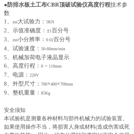
●
防排水板土工布CBR顶破试验仪高度行程
技术参
数
1、
大试验力：
zui
5KN
2、示值准确度：±
百分号
1
3、
小分辨率：
百分号
zui
0.02
4、试验速度：
50-60mm/min
5、机械加荷电子液晶显示
6、高度行程：
－
0
110mm
7、电源：
220V
8、外型尺寸：
×
×
700
400
700mm
9、整机重量：
85Kg
安全须知
本试验机是测量各种材料与部件机械力的试验装置。
如果使用操作不当，将损害人身或材料(造成伤害或死